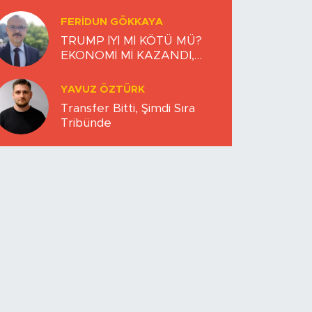
FERIDUN GÖKKAYA
TRUMP İYİ Mİ KÖTÜ MÜ?
EKONOMİ Mİ KAZANDI,
DÜNYA MI KAYBETTİ?
YAVUZ ÖZTÜRK
Transfer Bitti, Şimdi Sıra
Tribünde