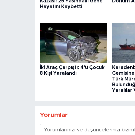
Kazası: 25 Yaşındaki Genç
Dönüm Ar
Hayatını Kaybetti
İki Araç Çarpıştı: 4'ü Çocuk
Karadeni
8 Kişi Yaralandı
Gemisine 
Türk Mür
Bulundu
Yaralılar
Yorumlar