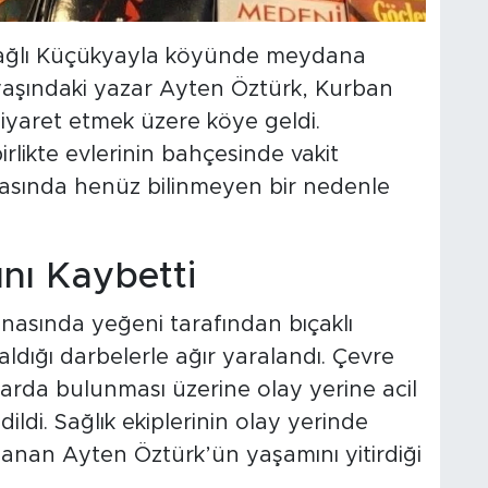
ne bağlı Küçükyayla köyünde meydana
2 yaşındaki yazar Ayten Öztürk, Kurban
i ziyaret etmek üzere köye geldi.
rlikte evlerinin bahçesinde vakit
 arasında henüz bilinmeyen bir nedenle
nı Kaybetti
nasında yeğeni tarafından bıçaklı
ldığı darbelerle ağır yaralandı. Çevre
barda bulunması üzerine olay yerine acil
ildi. Sağlık ekiplerinin olay yerinde
ralanan Ayten Öztürk’ün yaşamını yitirdiği