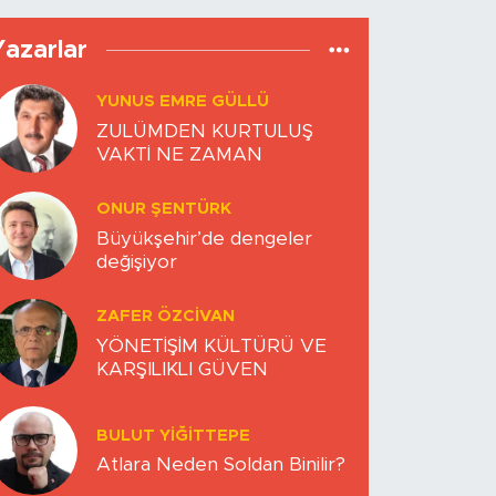
Yazarlar
YUNUS EMRE GÜLLÜ
ZULÜMDEN KURTULUŞ
VAKTİ NE ZAMAN
ONUR ŞENTÜRK
Büyükşehir’de dengeler
değişiyor
ZAFER ÖZCIVAN
YÖNETİŞİM KÜLTÜRÜ VE
KARŞILIKLI GÜVEN
BULUT YİĞİTTEPE
Atlara Neden Soldan Binilir?