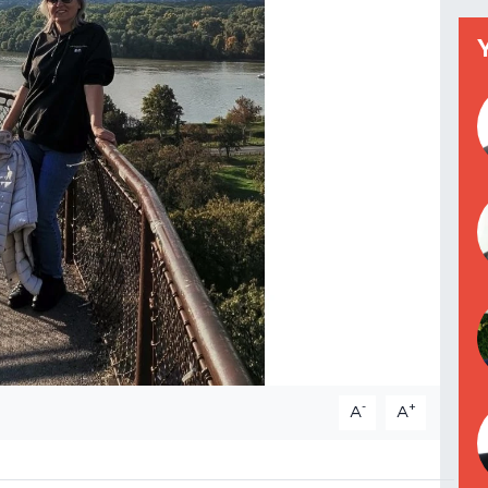
-
+
A
A