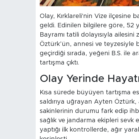
Olay, Kırklareli'nin Vize ilçesi
geldi. Edinilen bilgilere göre, 5
Bayramı tatili dolayısıyla ailesin
Öztürk’ün, annesi ve teyzesiyle bi
geçirdiği sırada, yeğeni B.S. ile
tartışma çıktı.
Olay Yerinde Hayatı
Kısa sürede büyüyen tartışma es
saldırıya uğrayan Ayten Öztürk, a
sakinlerinin durumu fark edip ih
sağlık ve jandarma ekipleri sevk ed
yaptığı ilk kontrollerde, ağır ya
kesinleşti.