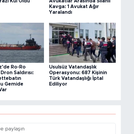
azi Kül Oldu
Avukatlar Arasında Silahlı
Kavga: 1 Avukat Ağır
Yaralandı
z’de Ro-Ro
Usulsüz Vatandaşlık
Dron Saldırısı:
Operasyonu: 687 Kişinin
ettebatın
Türk Vatandaşlığı İptal
ğu Gemide
Ediliyor
 Var