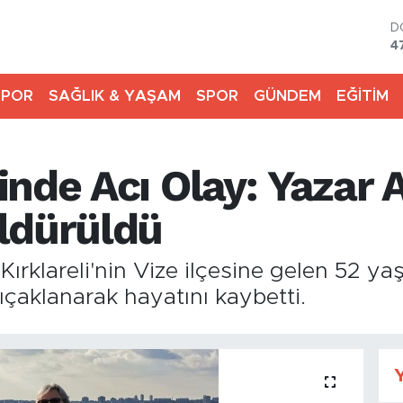
D
4
E
5
SPOR
SAĞLIK & YAŞAM
SPOR
GÜNDEM
EĞİTİM
S
6
G
6
nde Acı Olay: Yazar 
B
1
B
ldürüldü
6
Kırklareli'nin Vize ilçesine gelen 52 y
bıçaklanarak hayatını kaybetti.
Y