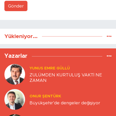
Gönder
Yükleniyor...
Yazarlar
YUNUS EMRE GÜLLÜ
ZULÜMDEN KURTULUŞ VAKTİ NE
ZAMAN
ONUR ŞENTÜRK
Büyükşehir’de dengeler değişiyor