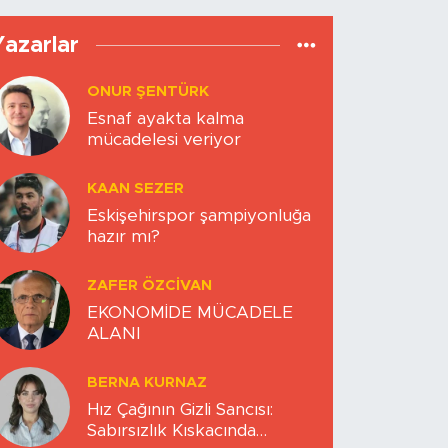
Yazarlar
ONUR ŞENTÜRK
Esnaf ayakta kalma
mücadelesi veriyor
KAAN SEZER
Eskişehirspor şampiyonluğa
hazır mı?
ZAFER ÖZCIVAN
EKONOMİDE MÜCADELE
ALANI
BERNA KURNAZ
Hız Çağının Gizli Sancısı:
Sabırsızlık Kıskacında