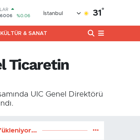
°
LAR
31
İstanbul
,6006
%0.06
RO
,0250
%0.02
KÜLTÜR & SANAT
ERLİN
,2398
%0.2
AM ALTIN
13.94
%0.32
l Ticaretin
ST100
.768
%48
TCOIN
.602,05
%0.69
psamında UIC Genel Direktörü
ndı.
ükleniyor...