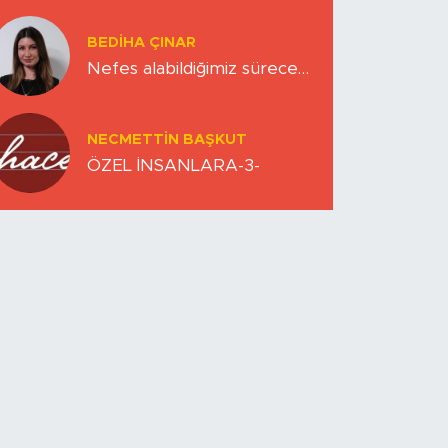
Zihinlerimiz
BEDIHA ÇINAR
Nefes alabildiğimiz sürece…
NECMETTIN BAŞKUT
ÖZEL İNSANLARA-3-