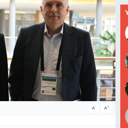
-
+
A
A