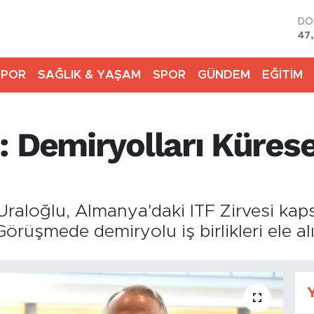
DO
47
EU
55
SPOR
SAĞLIK & YAŞAM
SPOR
GÜNDEM
EĞİTİM
ST
64
GR
65
 Demiryolları Kürese
Bİ
13
BI
64
 Uraloğlu, Almanya'daki ITF Zirvesi ka
Görüşmede demiryolu iş birlikleri ele alı
Y