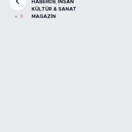
HABERDE İNSAN
KÜLTÜR & SANAT
MAGAZİN
MANŞET
OLAY
SPOR
TÜRKİYE
Foto Galeri
Video
Yazarlar
Röportaj
Biyografi
Anketler
Künye
İletişim
Servisler
İstanbul Nöbetçi Eczaneler
İstanbul Hava Durumu