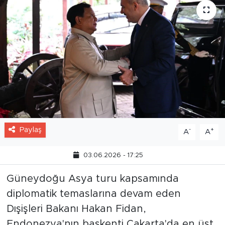
Paylaş
-
+
A
A
03.06.2026 - 17:25
Güneydoğu Asya turu kapsamında
diplomatik temaslarına devam eden
Dışişleri Bakanı Hakan Fidan,
Endonezya'nın başkenti Cakarta'da en üst