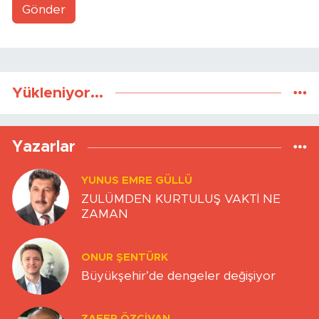
Gönder
Yükleniyor...
Yazarlar
YUNUS EMRE GÜLLÜ
ZULÜMDEN KURTULUŞ VAKTİ NE
ZAMAN
ONUR ŞENTÜRK
Büyükşehir’de dengeler değişiyor
ZAFER ÖZCIVAN