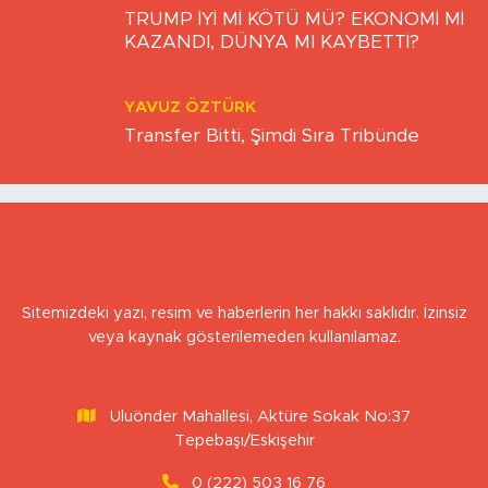
FERIDUN GÖKKAYA
TRUMP İYİ Mİ KÖTÜ MÜ? EKONOMİ Mİ
KAZANDI, DÜNYA MI KAYBETTİ?
YAVUZ ÖZTÜRK
Transfer Bitti, Şimdi Sıra Tribünde
Sitemizdeki yazı, resim ve haberlerin her hakkı saklıdır. İzinsiz
veya kaynak gösterilemeden kullanılamaz.
Uluönder Mahallesi, Aktüre Sokak No:37