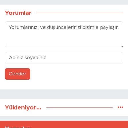
Lukaku’dan Fenerbahçe’ye
Galatasaray’da
Sosyal Medya Hamlesi
Transferde Osimhen Etkisi
Yorumlar
Gönder
Yükleniyor...