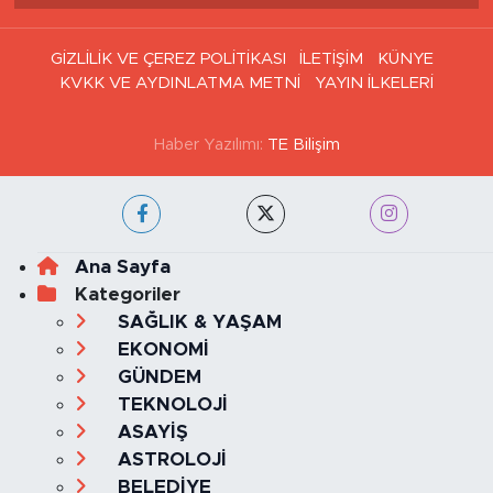
Tüm Manşetler
Son Dakika Haberleri
Haber Arşivi
GİZLİLİK VE ÇEREZ POLİTİKASI
İLETİŞİM
KÜNYE
KVKK VE AYDINLATMA METNİ
YAYIN İLKELERİ
Haber Yazılımı:
TE Bilişim
Ana Sayfa
Kategoriler
SAĞLIK & YAŞAM
EKONOMİ
GÜNDEM
TEKNOLOJİ