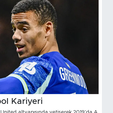
l Kariyeri
ited altyapısında yetişerek 2019’da A