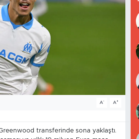
-
+
A
A
Greenwood transferinde sona yaklaştı.