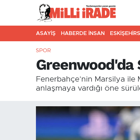
ASAYİŞ
HABERDE İNSAN
ESKİŞEHİR
SPOR
Greenwood'da 
Fenerbahçe’nin Marsilya ile
anlaşmaya vardığı öne sürüld