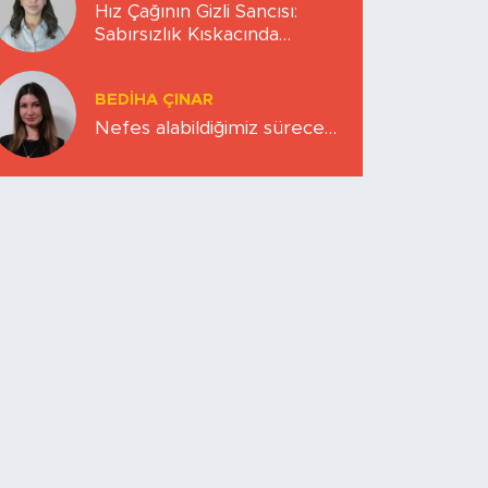
Hız Çağının Gizli Sancısı:
Sabırsızlık Kıskacında
Zihinlerimiz
BEDIHA ÇINAR
Nefes alabildiğimiz sürece…