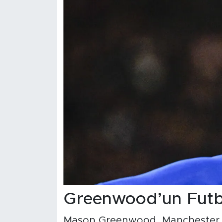
Greenwood’un Futbo
Mason Greenwood, Manchester Un