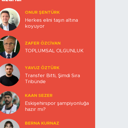
ONUR ŞENTÜRK
Herkes elini taşın altına
koyuyor
ZAFER ÖZCIVAN
TOPLUMSAL OLGUNLUK
YAVUZ ÖZTÜRK
Transfer Bitti, Şimdi Sıra
Tribünde
KAAN SEZER
Eskişehirspor şampiyonluğa
hazır mı?
BERNA KURNAZ