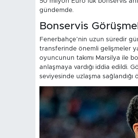
50 milyon Euro’luk bonservis anl
gündemde.
Bonservis Görüşme
Fenerbahçe’nin uzun süredir g
transferinde önemli gelişmeler yaş
oyuncunun takımı Marsilya ile 
anlaşmaya vardığı iddia edildi. 
seviyesinde uzlaşma sağlandığı 