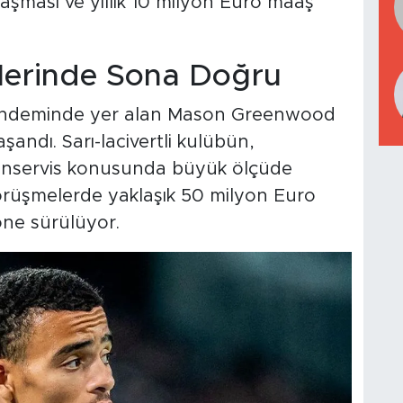
aşması ve yıllık 10 milyon Euro maaş
lerinde Sona Doğru
ündeminde yer alan Mason Greenwood
andı. Sarı-lacivertli kulübün,
bonservis konusunda büyük ölçüde
Görüşmelerde yaklaşık 50 milyon Euro
öne sürülüyor.