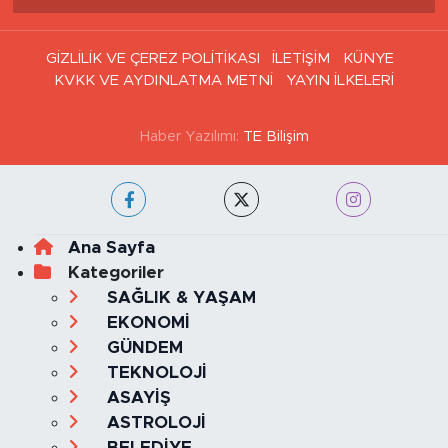
GİZLİLİK VE ÇEREZ POLİTİKASI
İLETİŞİM
KÜNYE
KVKK VE AYDINLATMA METNİ
YAYIN İLKELERİ
Haber Yazılımı:
TE Bilişim
Ana Sayfa
Kategoriler
SAĞLIK & YAŞAM
EKONOMİ
GÜNDEM
TEKNOLOJİ
ASAYİŞ
ASTROLOJİ
BELEDİYE