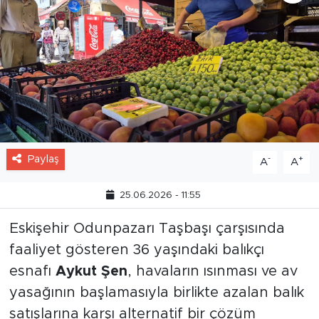
Paylaş
-
+
A
A
25.06.2026 - 11:55
Eskişehir Odunpazarı Taşbaşı çarşısında
faaliyet gösteren 36 yaşındaki balıkçı
esnafı
Aykut Şen
, havaların ısınması ve av
yasağının başlamasıyla birlikte azalan balık
satışlarına karşı alternatif bir çözüm