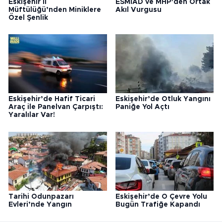
Eskişehir İl
ESMİAD ve MHP’den Ortak
Müftülüğü’nden Miniklere
Akıl Vurgusu
Özel Şenlik
Eskişehir’de Hafif Ticari
Eskişehir’de Otluk Yangını
Araç ile Panelvan Çarpıştı:
Paniğe Yol Açtı
Yaralılar Var!
Tarihi Odunpazarı
Eskişehir’de O Çevre Yolu
Evleri’nde Yangın
Bugün Trafiğe Kapandı