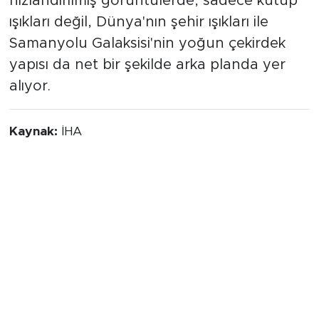
ISS'in gelişmiş ayna ve lens teknolojisine
sahip kamera sistemleriyle kaydedilen bu
hızlandırılmış görüntülerde, sadece kutup
ışıkları değil, Dünya'nın şehir ışıkları ile
Samanyolu Galaksisi'nin yoğun çekirdek
yapısı da net bir şekilde arka planda yer
alıyor.
Kaynak:
İHA