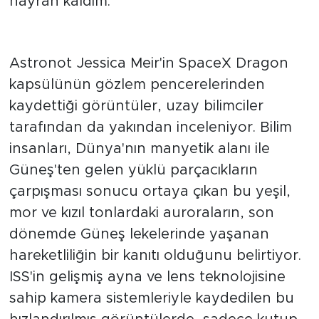
şölen sundu. Bu eşsiz olaya bir kez daha
hayran kaldım."
Güneş patlamaları şöleni
tetikledi
Astronot Jessica Meir'in SpaceX Dragon
kapsülünün gözlem pencerelerinden
kaydettiği görüntüler, uzay bilimciler
tarafından da yakından inceleniyor. Bilim
insanları, Dünya'nın manyetik alanı ile
Güneş'ten gelen yüklü parçacıkların
çarpışması sonucu ortaya çıkan bu yeşil,
mor ve kızıl tonlardaki auroraların, son
dönemde Güneş lekelerinde yaşanan
hareketliliğin bir kanıtı olduğunu belirtiyor.