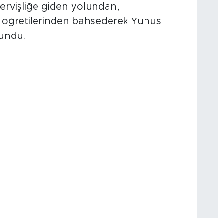
rvişliğe giden yolundan,
e öğretilerinden bahsederek Yunus
sundu.