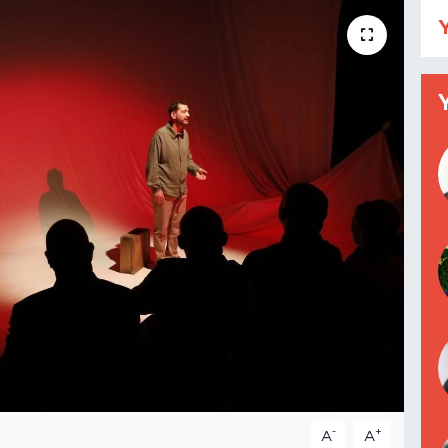
Y
-
+
A
A