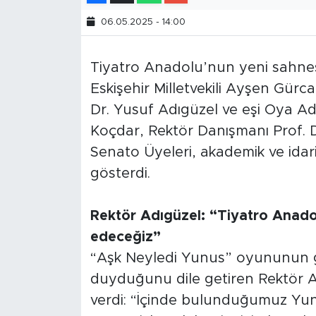
06.05.2025 - 14:00
Tiyatro Anadolu’nun yeni sahne
Eskişehir Milletvekili Ayşen Gürc
Dr. Yusuf Adıgüzel ve eşi Oya Adı
Koçdar, Rektör Danışmanı Prof. Dr
Senato Üyeleri, akademik ve idari
gösterdi.
Rektör Adıgüzel: “Tiyatro Anado
edeceğiz”
“Aşk Neyledi Yunus” oyununun g
duyduğunu dile getiren Rektör 
verdi: “İçinde bulunduğumuz Yunu