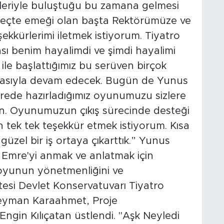
ileriyle buluştuğu bu zamana gelmesi
süreçte emeği olan başta Rektörümüze ve
kkürlerimi iletmek istiyorum. Tiyatro
ı benim hayalimdi ve şimdi hayalimi
le başlattığımız bu serüven birçok
masıyla devam edecek. Bugün de Yunus
rede hazırladığımız oyunumuzu sizlere
n. Oyunumuzun çıkış sürecinde desteği
tek tek teşekkür etmek istiyorum. Kısa
 güzel bir iş ortaya çıkarttık.” Yunus
Emre'yi anmak ve anlatmak için
oyunun yönetmenliğini ve
si Devlet Konservatuvarı Tiyatro
leyman Karaahmet, Proje
ngin Kılıçatan üstlendi. "Aşk Neyledi