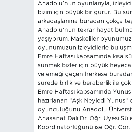
Anadolu’nun oyunlarıyla, izleyic
bizim için büyük bir gurur. Bu 
arkadaşlarıma buradan çokça teşe
Anadolu’nun tekrar hayat bulmas
yaşıyorum. Maskeliler oyunumuz i
oyunumuzun izleyicilerle buluş
Emre Haftası kapsamında kısa sü
sunmak bizler için büyük heyeca
ve emeği geçen herkese buradan 
sürede birlik ve beraberlik ile çok
Emre Haftası kapsamında Yunus 
hazırlanan "Aşk Neyledi Yunus" 
oyunculuğunu Anadolu Üniversite
Anasanat Dalı Dr. Öğr. Üyesi Sü
Koordinatörlüğünü ise Öğr. Gör. E