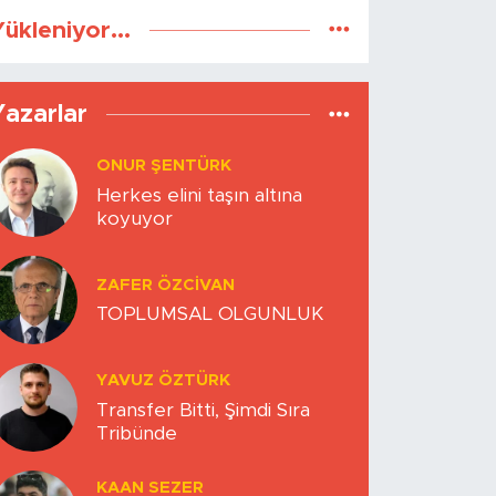
ükleniyor...
Yazarlar
ONUR ŞENTÜRK
Herkes elini taşın altına
koyuyor
ZAFER ÖZCIVAN
TOPLUMSAL OLGUNLUK
YAVUZ ÖZTÜRK
Transfer Bitti, Şimdi Sıra
Tribünde
KAAN SEZER