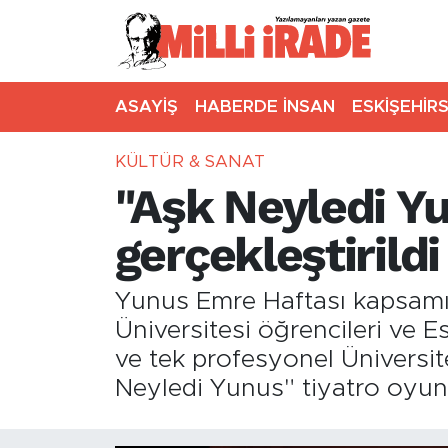
ASAYİŞ
HABERDE İNSAN
ESKİŞEHİR
KÜLTÜR & SANAT
"Aşk Neyledi Y
gerçekleştirildi
Yunus Emre Haftası kapsamın
Üniversitesi öğrencileri ve 
ve tek profesyonel Üniversit
Neyledi Yunus" tiyatro oyunu 