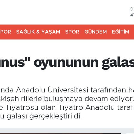
D
4
E
5
SPOR
SAĞLIK & YAŞAM
SPOR
GÜNDEM
EĞİTİM
S
6
G
6
unus" oyununun galas
B
1
B
6
da Anadolu Üniversitesi tarafından ha
Eskişehirlilerle buluşmaya devam ediyor
e Tiyatrosu olan Tiyatro Anadolu tara
galası gerçekleştirildi.