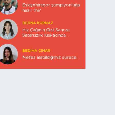
Eskişehirspor şampiyonluğa
hazır mı?
BERNA KURNAZ
Hız Çağının Gizli Sancısı:
Sabırsızlık Kıskacında
Zihinlerimiz
BEDIHA ÇINAR
Nefes alabildiğimiz sürece…