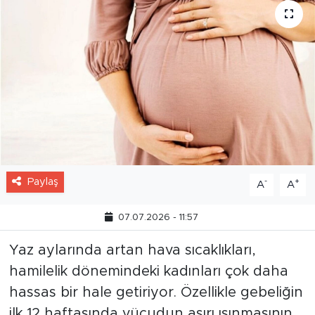
Paylaş
-
+
A
A
07.07.2026 - 11:57
Yaz aylarında artan hava sıcaklıkları,
hamilelik dönemindeki kadınları çok daha
hassas bir hale getiriyor. Özellikle gebeliğin
ilk 12 haftasında vücudun aşırı ısınmasının