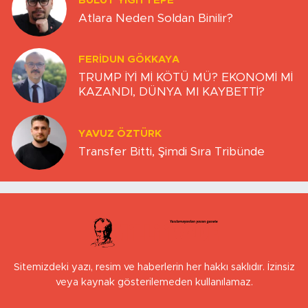
BULUT YİĞİTTEPE
Atlara Neden Soldan Binilir?
FERIDUN GÖKKAYA
TRUMP İYİ Mİ KÖTÜ MÜ? EKONOMİ Mİ
KAZANDI, DÜNYA MI KAYBETTİ?
YAVUZ ÖZTÜRK
Transfer Bitti, Şimdi Sıra Tribünde
Sitemizdeki yazı, resim ve haberlerin her hakkı saklıdır. İzinsiz
veya kaynak gösterilemeden kullanılamaz.