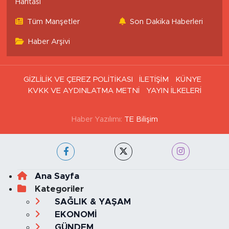
Haritası
Tüm Manşetler
Son Dakika Haberleri
Haber Arşivi
GİZLİLİK VE ÇEREZ POLİTİKASI
İLETİŞİM
KÜNYE
KVKK VE AYDINLATMA METNİ
YAYIN İLKELERİ
Haber Yazılımı:
TE Bilişim
Ana Sayfa
Kategoriler
SAĞLIK & YAŞAM
EKONOMİ
GÜNDEM