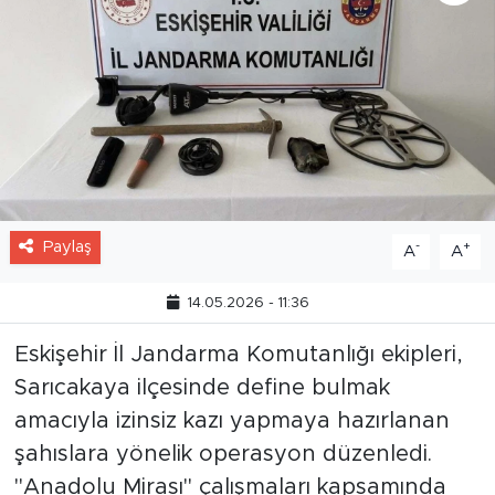
Paylaş
-
+
A
A
14.05.2026 - 11:36
Eskişehir İl Jandarma Komutanlığı ekipleri,
Sarıcakaya ilçesinde define bulmak
amacıyla izinsiz kazı yapmaya hazırlanan
şahıslara yönelik operasyon düzenledi.
"Anadolu Mirası" çalışmaları kapsamında