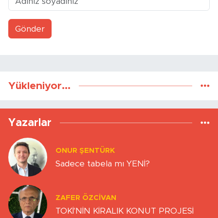
Gönder
Yükleniyor...
Yazarlar
ONUR ŞENTÜRK
Sadece tabela mı YENİ?
ZAFER ÖZCIVAN
TOKİ'NİN KİRALIK KONUT PROJESİ