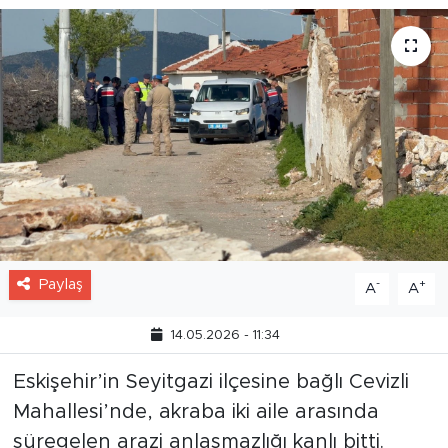
Paylaş
-
+
A
A
14.05.2026 - 11:34
Eskişehir’in Seyitgazi ilçesine bağlı Cevizli
Mahallesi’nde, akraba iki aile arasında
süregelen arazi anlaşmazlığı kanlı bitti.