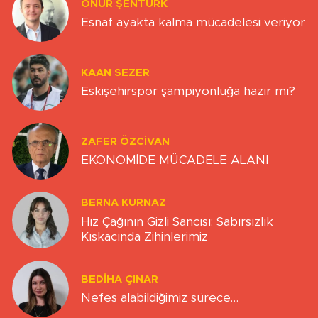
ONUR ŞENTÜRK
Esnaf ayakta kalma mücadelesi veriyor
KAAN SEZER
Eskişehirspor şampiyonluğa hazır mı?
ZAFER ÖZCIVAN
EKONOMİDE MÜCADELE ALANI
BERNA KURNAZ
Hız Çağının Gizli Sancısı: Sabırsızlık
Kıskacında Zihinlerimiz
BEDIHA ÇINAR
Nefes alabildiğimiz sürece…