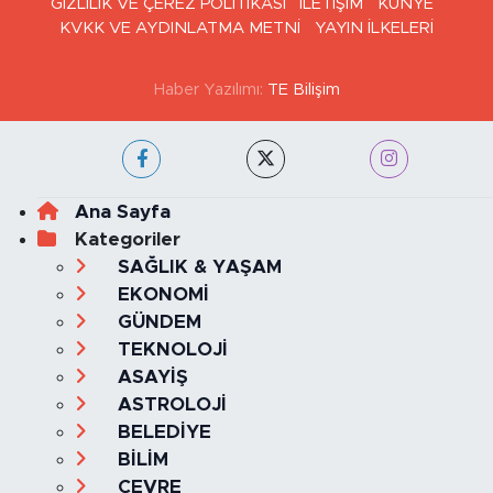
GİZLİLİK VE ÇEREZ POLİTİKASI
İLETİŞİM
KÜNYE
KVKK VE AYDINLATMA METNİ
YAYIN İLKELERİ
Haber Yazılımı:
TE Bilişim
Ana Sayfa
Kategoriler
SAĞLIK & YAŞAM
EKONOMİ
GÜNDEM
TEKNOLOJİ
ASAYİŞ
ASTROLOJİ
BELEDİYE
BİLİM
ÇEVRE