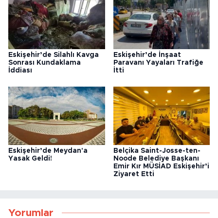
Eskişehir’de Silahlı Kavga
Eskişehir’de İnşaat
Sonrası Kundaklama
Paravanı Yayaları Trafiğe
İddiası
İtti
Eskişehir’de Meydan'a
Belçika Saint-Josse-ten-
Yasak Geldi!
Noode Belediye Başkanı
Emir Kır MÜSİAD Eskişehir’i
Ziyaret Etti
Yorumlar