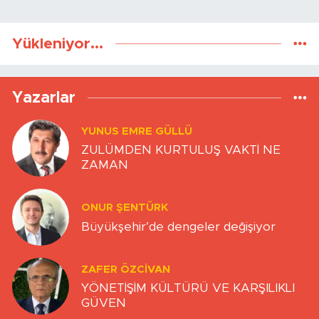
Yükleniyor...
Yazarlar
YUNUS EMRE GÜLLÜ
ZULÜMDEN KURTULUŞ VAKTİ NE
ZAMAN
ONUR ŞENTÜRK
Büyükşehir’de dengeler değişiyor
ZAFER ÖZCIVAN
YÖNETİŞİM KÜLTÜRÜ VE KARŞILIKLI
GÜVEN