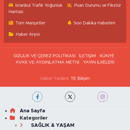
İstanbul Trafik Yoğunluk
Puan Durumu ve Fikstür
Haritası
Tüm Manşetler
Son Dakika Haberleri
Haber Arşivi
GİZLİLİK VE ÇEREZ POLİTİKASI
İLETİŞİM
KÜNYE
KVKK VE AYDINLATMA METNİ
YAYIN İLKELERİ
Haber Yazılımı:
TE Bilişim
Ana Sayfa
Kategoriler
SAĞLIK & YAŞAM