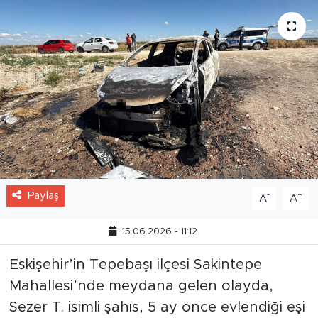
Paylaş
-
+
A
A
15.06.2026 - 11:12
Eskişehir’in Tepebaşı ilçesi Sakintepe
Mahallesi’nde meydana gelen olayda,
Sezer T. isimli şahıs, 5 ay önce evlendiği eşi