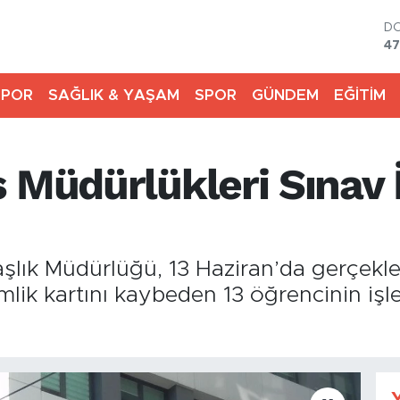
D
47
E
55
SPOR
SAĞLIK & YAŞAM
SPOR
GÜNDEM
EĞİTİM
ST
64
G
65
 Müdürlükleri Sınav 
Bİ
13
BI
64
aşlık Müdürlüğü, 13 Haziran’da gerçekl
lik kartını kaybeden 13 öğrencinin işle
Y