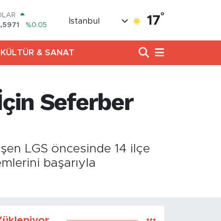
°
OLAR
17
İstanbul
,5971
%0.05
URO
,1336
%0.18
KÜLTÜR & SANAT
ERLİN
,2534
%0.22
RAM ALTIN
27.85
%0.54
İçin Seferber
ST100
.703
%0
TCOIN
.475,47
%0.66
eşen LGS öncesinde 14 ilçe
mlerini başarıyla
ükleniyor...