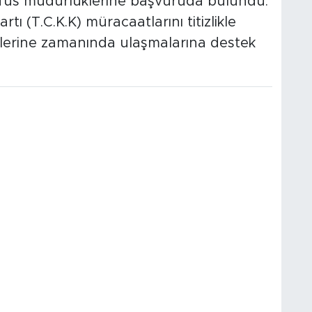
e nüfus müdürlüklerine başvuruda bulundu.
rtı (T.C.K.K) müracaatlarını titizlikle
zlerine zamanında ulaşmalarına destek