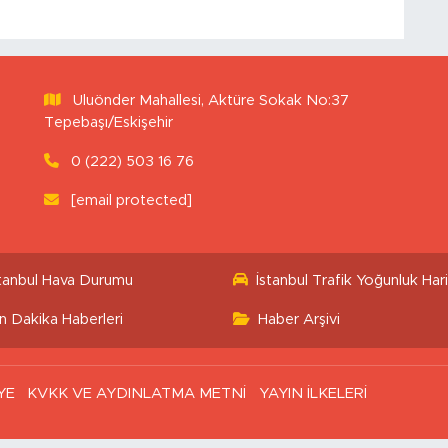
Uluönder Mahallesi, Aktüre Sokak No:37
Tepebaşı/Eskişehir
0 (222) 503 16 76
[email protected]
stanbul Hava Durumu
İstanbul Trafik Yoğunluk Hari
n Dakika Haberleri
Haber Arşivi
YE
KVKK VE AYDINLATMA METNİ
YAYIN İLKELERİ