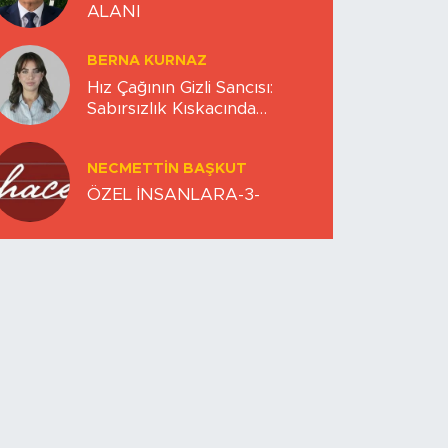
ALANI
BERNA KURNAZ
Hız Çağının Gizli Sancısı:
Sabırsızlık Kıskacında
Zihinlerimiz
NECMETTIN BAŞKUT
ÖZEL İNSANLARA-3-