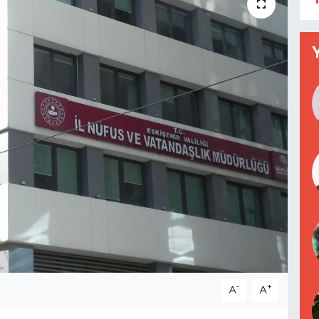
-
+
A
A