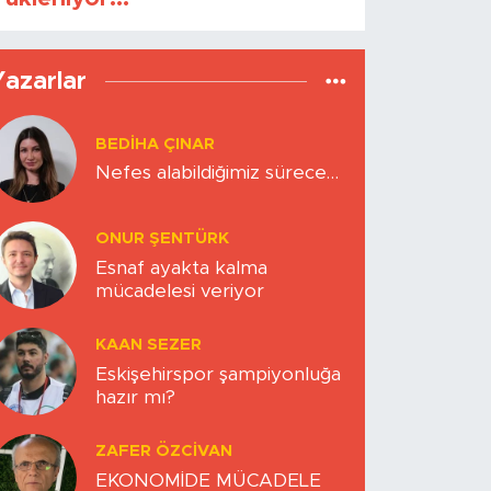
Yazarlar
BEDIHA ÇINAR
Nefes alabildiğimiz sürece…
ONUR ŞENTÜRK
Esnaf ayakta kalma
mücadelesi veriyor
KAAN SEZER
Eskişehirspor şampiyonluğa
hazır mı?
ZAFER ÖZCIVAN
EKONOMİDE MÜCADELE