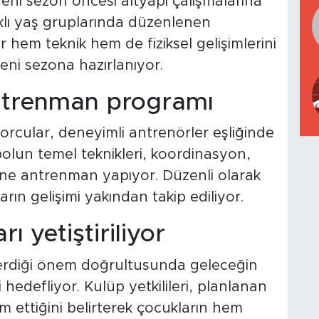
eni sezon öncesi altyapı çalışmalarına
lı yaş gruplarında düzenlenen
hem teknik hem de fiziksel gelişimlerini
eni sezona hazırlanıyor.
ntrenman programı
rcular, deneyimli antrenörler eşliğinde
bolun temel teknikleri, koordinasyon,
erine antrenman yapıyor. Düzenli olarak
ın gelişimi yakından takip ediliyor.
ı yetiştiriliyor
verdiği önem doğrultusunda geleceğin
i hedefliyor. Kulüp yetkilileri, planlanan
m ettiğini belirterek çocukların hem