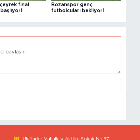
çeyrek final
Bozanspor genç
başlıyor!
futbolcuları bekliyor!
Uluönder Mahallesi, Aktüre Sokak No:37