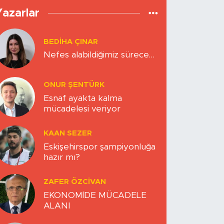
Yazarlar
BEDIHA ÇINAR
Nefes alabildiğimiz sürece…
ONUR ŞENTÜRK
Esnaf ayakta kalma
mücadelesi veriyor
KAAN SEZER
Eskişehirspor şampiyonluğa
hazır mı?
ZAFER ÖZCIVAN
EKONOMİDE MÜCADELE
ALANI