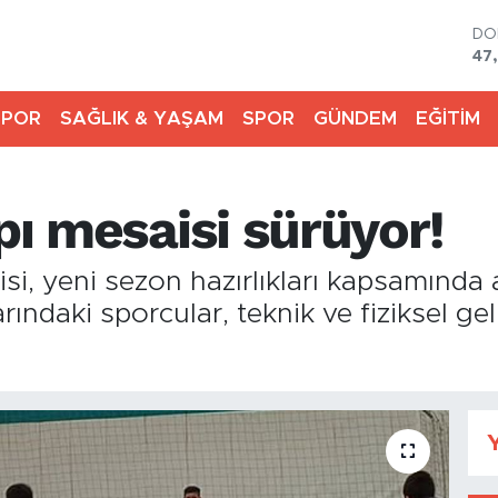
DO
47
EU
55
SPOR
SAĞLIK & YAŞAM
SPOR
GÜNDEM
EĞİTİM
ST
64
GR
65
apı mesaisi sürüyor!
Bİ
13
BI
i, yeni sezon hazırlıkları kapsamında 
64
rındaki sporcular, teknik ve fiziksel gel
Y