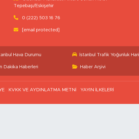
Tepebaşı/Eskişehir
0 (222) 503 16 76
[email protected]
stanbul Hava Durumu
İstanbul Trafik Yoğunluk Hari
n Dakika Haberleri
Haber Arşivi
YE
KVKK VE AYDINLATMA METNİ
YAYIN İLKELERİ