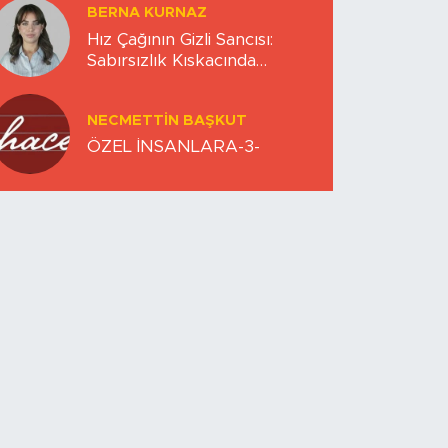
BERNA KURNAZ
Hız Çağının Gizli Sancısı:
Sabırsızlık Kıskacında
Zihinlerimiz
NECMETTIN BAŞKUT
ÖZEL İNSANLARA-3-