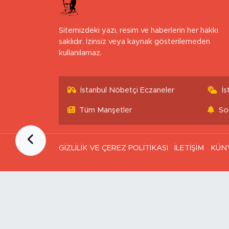
Sitemizdeki yazı, resim ve haberlerin her hakkı
saklıdır. İzinsiz veya kaynak gösterilemeden
kullanılamaz.
İstanbul Nöbetçi Eczaneler
İ
Tüm Manşetler
So
GİZLİLİK VE ÇEREZ POLİTİKASI
İLETİŞİM
KÜN
Ana Sayfa
Kategoriler