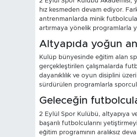
2 Eylül Spor Kulübü Akademisi, y
hız kesmeden devam ediyor. Fark
antrenmanlarda minik futbolcular 
artırmaya yönelik programlarla y
Altyapıda yoğun a
Kulüp bünyesinde eğitim alan spo
gerçekleştirilen çalışmalarda fut
dayanıklılık ve oyun disiplini üz
sürdürülen programlarla sporcular
Geleceğin futbolcular
2 Eylül Spor Kulübü, altyapıya 
başarılı futbolcularını yetiştirmey
eğitim programının aralıksız deva