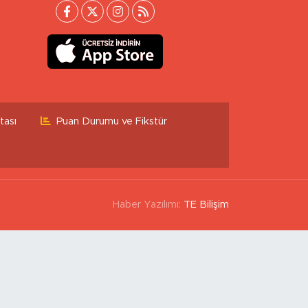
tası
Puan Durumu ve Fikstür
Haber Yazılımı:
TE Bilişim