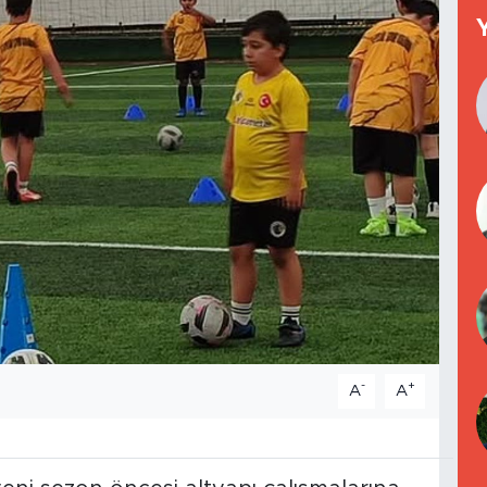
-
+
A
A