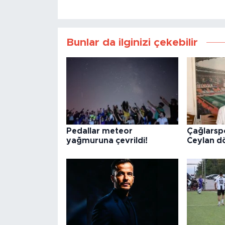
Bunlar da ilginizi çekebilir
Pedallar meteor
Çağlarsp
yağmuruna çevrildi!
Ceylan d