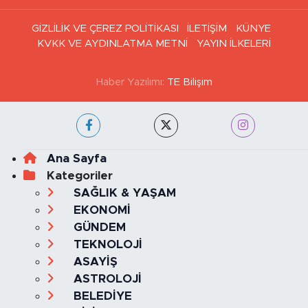
GİZLİLİK VE ÇEREZ POLİTİKASI
İLETİŞİM
KÜNYE
KVKK VE AYDINLATMA METNİ
YAYIN İLKELERİ
Haber Yazılımı:
TE Bilişim
Ana Sayfa
Kategoriler
SAĞLIK & YAŞAM
EKONOMİ
GÜNDEM
TEKNOLOJİ
ASAYİŞ
ASTROLOJİ
BELEDİYE