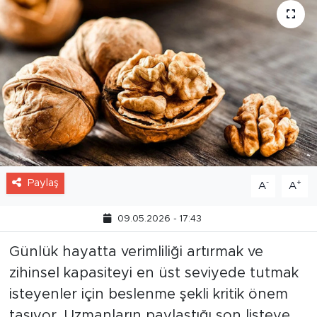
Paylaş
-
+
A
A
09.05.2026 - 17:43
Günlük hayatta verimliliği artırmak ve
zihinsel kapasiteyi en üst seviyede tutmak
isteyenler için beslenme şekli kritik önem
taşıyor. Uzmanların paylaştığı son listeye