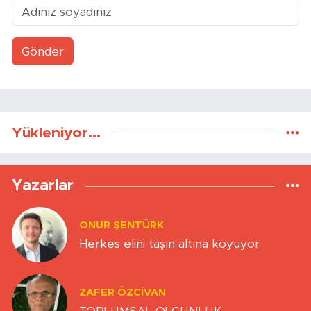
Gönder
Yükleniyor...
Yazarlar
ONUR ŞENTÜRK
Herkes elini taşın altına koyuyor
ZAFER ÖZCIVAN