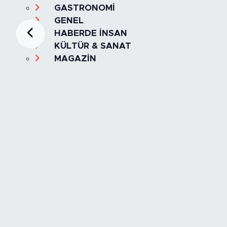
GASTRONOMİ
GENEL
HABERDE İNSAN
KÜLTÜR & SANAT
MAGAZİN
MANŞET
OLAY
SPOR
TÜRKİYE
Foto Galeri
Video
Yazarlar
Röportaj
Biyografi
Anketler
Künye
İletişim
Servisler