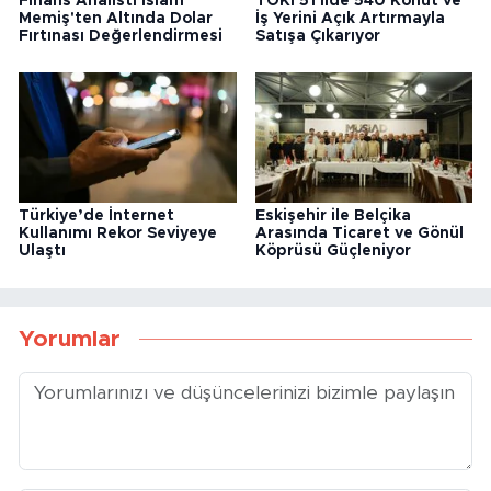
Finans Analisti İslam
TOKİ 51 İlde 540 Konut ve
Memiş'ten Altında Dolar
İş Yerini Açık Artırmayla
Fırtınası Değerlendirmesi
Satışa Çıkarıyor
Türkiye’de İnternet
Eskişehir ile Belçika
Kullanımı Rekor Seviyeye
Arasında Ticaret ve Gönül
Ulaştı
Köprüsü Güçleniyor
Yorumlar