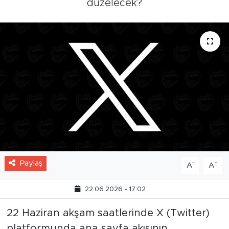
düzelecek?
Paylaş
-
+
A
A
22.06.2026 - 17:02
22 Haziran akşam saatlerinde X (Twitter)
platformunda ana sayfa akışının