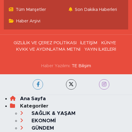
Tüm Manşetler
Son Dakika Haberleri
Haber Arşivi
GİZLİLİK VE ÇEREZ POLİTİKASI
İLETİŞİM
KÜNYE
KVKK VE AYDINLATMA METNİ
YAYIN İLKELERİ
Haber Yazılımı:
TE Bilişim
Ana Sayfa
Kategoriler
SAĞLIK & YAŞAM
EKONOMİ
GÜNDEM