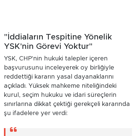
başvurusunu inceleyerek oy birliğiyle
reddettiği kararın yasal dayanaklarını
açıkladı. Yüksek mahkeme niteliğindeki
kurul, seçim hukuku ve idari süreçlerin
sınırlarına dikkat çektiği gerekçeli kararında
şu ifadelere yer verdi:
"Siyasi partilerin kongre veya kurultay
süreçlerine ilişkin olarak öne sürülen
somut iddiaların hukuki açıdan tespit
edilmesi ya da içeriksel olarak
değerlendirilmesi kurumumuzun yasal
görev alanında bulunmamaktadır. Söz
konusu iddiaların araştırılması ve