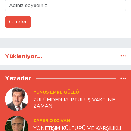
Yazarlar
YUNUS EMRE GÜLLÜ
ZULÜMDEN KURTULUŞ VAKTİ NE
ZAMAN
ZAFER ÖZCIVAN
YÖNETİŞİM KÜLTÜRÜ VE KARŞILIKLI
GÜVEN
ONUR ŞENTÜRK
Büyükşehir’de dengeler değişiyor
BULUT YİĞİTTEPE
Atlara Neden Soldan Binilir?