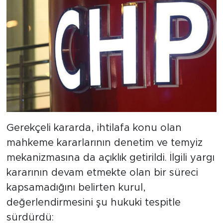
Gerekçeli kararda, ihtilafa konu olan
mahkeme kararlarının denetim ve temyiz
mekanizmasına da açıklık getirildi. İlgili yargı
kararının devam etmekte olan bir süreci
kapsamadığını belirten kurul,
değerlendirmesini şu hukuki tespitle
sürdürdü:
"Bölge adliye mahkemesi tarafından
verilmiş olan karar, şu anda takvimi
devam eden bir kongre veya
kurultaya ait olmayıp, daha önceki
tarihlerde yapılmış ve tamamlanmış