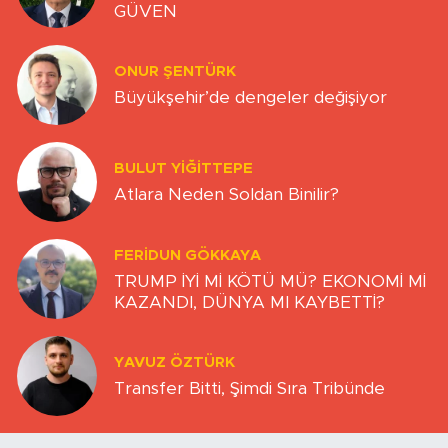
FERIDUN GÖKKAYA
TRUMP İYİ Mİ KÖTÜ MÜ? EKONOMİ Mİ
KAZANDI, DÜNYA MI KAYBETTİ?
YAVUZ ÖZTÜRK
Transfer Bitti, Şimdi Sıra Tribünde
Sitemizdeki yazı, resim ve haberlerin her hakkı saklıdır. İzinsiz
veya kaynak gösterilemeden kullanılamaz.
Uluönder Mahallesi, Aktüre Sokak No:37