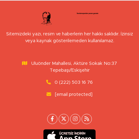
Tepebaşı/Eskişehir
0 (222) 503 16 76
[email protected]
İstanbul Nöbetçi
İstanbul Hava Durumu
Eczaneler
İstanbul Trafik Yoğunluk
Puan Durumu ve Fikstür
Haritası