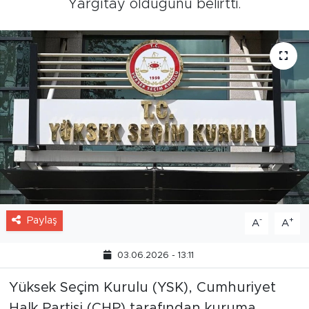
Yargıtay olduğunu belirtti.
Paylaş
-
+
A
A
03.06.2026 - 13:11
Yüksek Seçim Kurulu (YSK), Cumhuriyet
Halk Partisi (CHP) tarafından kuruma