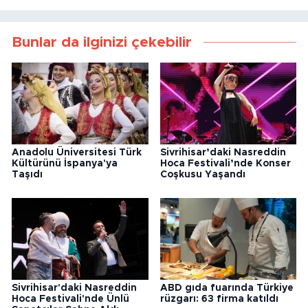
Bunlar da ilginizi çekebilir
Anadolu Üniversitesi Türk
Sivrihisar’daki Nasreddin
Kültürünü İspanya'ya
Hoca Festivali’nde Konser
Taşıdı
Coşkusu Yaşandı
Sivrihisar'daki Nasreddin
ABD gıda fuarında Türkiye
Hoca Festivali'nde Ünlü
rüzgarı: 63 firma katıldı