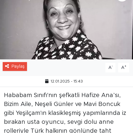
Paylaş
-
+
A
A
12.01.2025 - 15:43
Hababam Sınıfı'nın şefkatli Hafize Ana’sı,
Bizim Aile, Neşeli Günler ve Mavi Boncuk
gibi Yeşilçam'ın klasikleşmiş yapımlarında iz
bırakan usta oyuncu, sevgi dolu anne
rolleriyle Türk halkının gönlünde taht