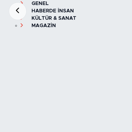
GENEL
HABERDE İNSAN
KÜLTÜR & SANAT
MAGAZİN
MANŞET
OLAY
SPOR
TÜRKİYE
Foto Galeri
Video
Yazarlar
Röportaj
Biyografi
Anketler
Künye
İletişim
Servisler
İstanbul Nöbetçi Eczaneler