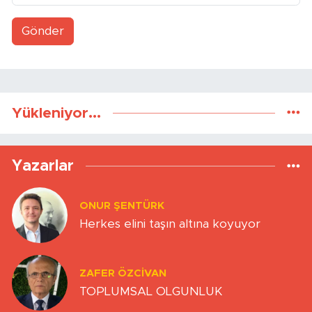
Gönder
Yükleniyor...
Yazarlar
ONUR ŞENTÜRK
Herkes elini taşın altına koyuyor
ZAFER ÖZCIVAN
TOPLUMSAL OLGUNLUK