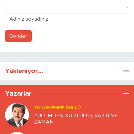
Gönder
Yükleniyor...
Yazarlar
YUNUS EMRE GÜLLÜ
ZULÜMDEN KURTULUŞ VAKTİ NE
ZAMAN