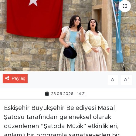
Paylaş
-
+
A
A
23.06.2026 - 14:21
Eskişehir Büyükşehir Belediyesi Masal
Şatosu tarafından geleneksel olarak
düzenlenen “Şatoda Müzik” etkinlikleri,
anlamlı bir programla sanatseverleri bir