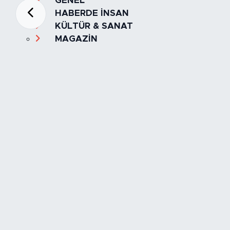
GENEL
HABERDE İNSAN
KÜLTÜR & SANAT
MAGAZİN
MANŞET
OLAY
SPOR
TÜRKİYE
Foto Galeri
Video
Yazarlar
Röportaj
Biyografi
Anketler
Künye
İletişim
Servisler
İstanbul Nöbetçi Eczaneler