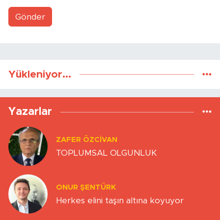
Gönder
Yükleniyor...
Yazarlar
ZAFER ÖZCIVAN
TOPLUMSAL OLGUNLUK
ONUR ŞENTÜRK
Herkes elini taşın altına koyuyor