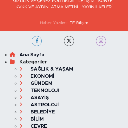
GİZLİLİK VE ÇEREZ POLİTİKASI
İLETİŞİM
KÜNYE
KVKK VE AYDINLATMA METNİ
YAYIN İLKELERİ
Haber Yazılımı:
TE Bilişim
Ana Sayfa
Kategoriler
SAĞLIK & YAŞAM
EKONOMİ
GÜNDEM
TEKNOLOJİ
ASAYİŞ
ASTROLOJİ
BELEDİYE
BİLİM