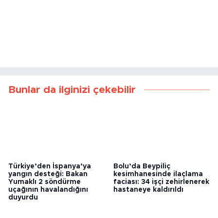
Bunlar da ilginizi çekebilir
Türkiye’den İspanya’ya
Bolu’da Beypiliç
yangın desteği: Bakan
kesimhanesinde ilaçlama
Yumaklı 2 söndürme
faciası: 34 işçi zehirlenerek
uçağının havalandığını
hastaneye kaldırıldı
duyurdu