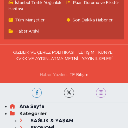
İstanbul Trafik Yoğunluk
Puan Durumu ve Fikstür
Haritası
Tüm Manşetler
Son Dakika Haberleri
Haber Arşivi
GİZLİLİK VE ÇEREZ POLİTİKASI
İLETİŞİM
KÜNYE
KVKK VE AYDINLATMA METNİ
YAYIN İLKELERİ
Haber Yazılımı:
TE Bilişim
Ana Sayfa
Kategoriler
SAĞLIK & YAŞAM
EKONOMİ