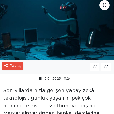
Paylaş
-
+
A
A
15.04.2025 - 11:24
Son yıllarda hızla gelişen yapay zekâ
teknolojisi, günlük yaşamın pek çok
alanında etkisini hissettirmeye başladı.
Market alışverişinden banka işlemlerine,