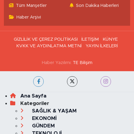
Tüm Manşetler
Son Dakika Haberleri
Haber Arşivi
GİZLİLİK VE ÇEREZ POLİTİKASI
İLETİŞİM
KÜNYE
KVKK VE AYDINLATMA METNİ
YAYIN İLKELERİ
Haber Yazılımı:
TE Bilişim
Ana Sayfa
Kategoriler
SAĞLIK & YAŞAM
EKONOMİ
GÜNDEM
TEKNOLOJİ