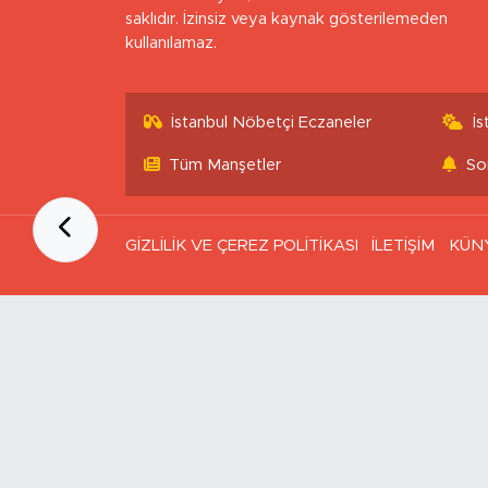
saklıdır. İzinsiz veya kaynak gösterilemeden
kullanılamaz.
İstanbul Nöbetçi Eczaneler
İ
Tüm Manşetler
So
GİZLİLİK VE ÇEREZ POLİTİKASI
İLETİŞİM
KÜN
Ana Sayfa
Kategoriler
SAĞLIK & YAŞAM
EKONOMİ