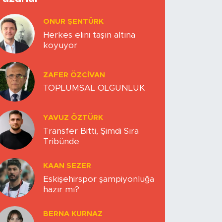
ONUR ŞENTÜRK
Herkes elini taşın altına
koyuyor
ZAFER ÖZCIVAN
TOPLUMSAL OLGUNLUK
YAVUZ ÖZTÜRK
Transfer Bitti, Şimdi Sıra
Tribünde
KAAN SEZER
Eskişehirspor şampiyonluğa
hazır mı?
BERNA KURNAZ