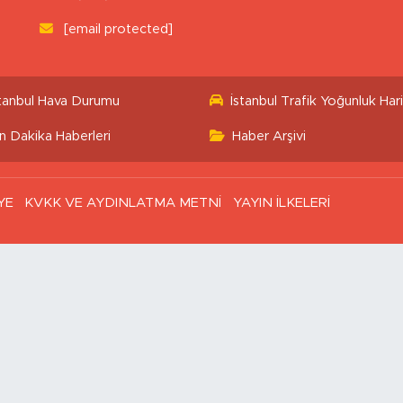
[email protected]
stanbul Hava Durumu
İstanbul Trafik Yoğunluk Hari
n Dakika Haberleri
Haber Arşivi
YE
KVKK VE AYDINLATMA METNİ
YAYIN İLKELERİ