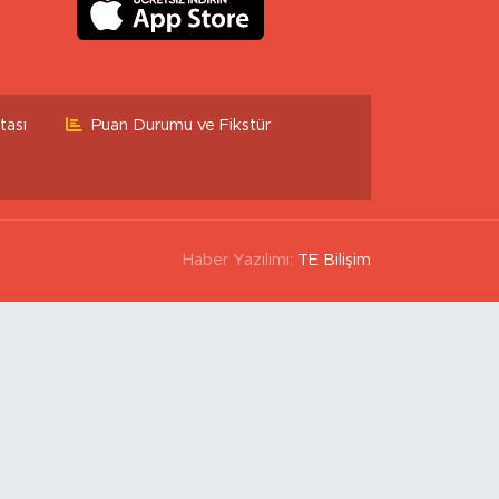
tası
Puan Durumu ve Fikstür
Haber Yazılımı:
TE Bilişim