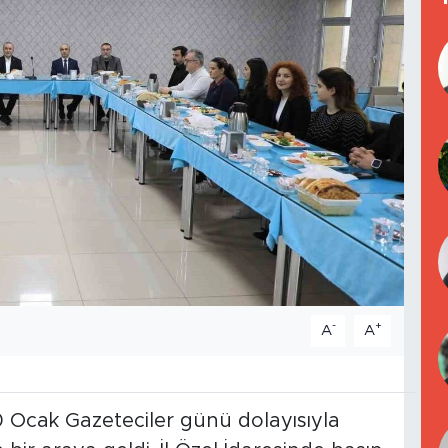
-
+
A
A
0 Ocak Gazeteciler günü dolayısıyla