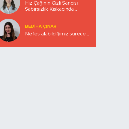
Hız Çağının Gizli Sancısı:
Sabırsızlık Kıskacında
Zihinlerimiz
BEDIHA ÇINAR
Nefes alabildiğimiz sürece…