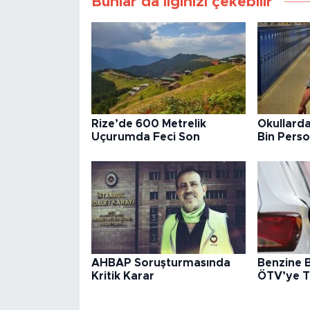
Bunlar da ilginizi çekebilir
Rize’de 600 Metrelik
Okullarda
Uçurumda Feci Son
Bin Perso
AHBAP Soruşturmasında
Benzine B
Kritik Karar
ÖTV’ye Ta