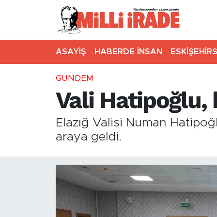
ASAYİŞ
HABERDE İNSAN
ESKİŞEHİR
GÜNDEM
Vali Hatipoğlu,
Elazığ Valisi Numan Hatipoğl
araya geldi.