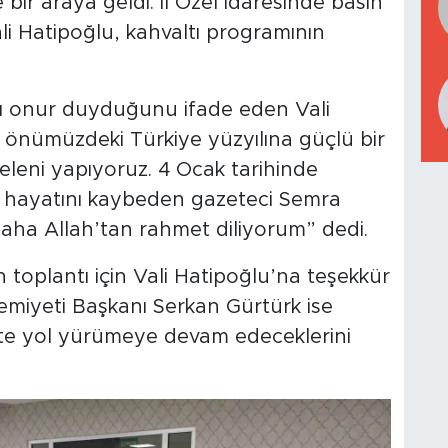
bir araya geldi. İl Özel İdaresinde basın
li Hatipoğlu, kahvaltı programının
ı onur duyduğunu ifade eden Vali
e önümüzdeki Türkiye yüzyılına güçlü bir
geleni yapıyoruz. 4 Ocak tarihinde
da hayatını kaybeden gazeteci Semra
daha Allah’tan rahmet diliyorum” dedi.
 toplantı için Vali Hatipoğlu’na teşekkür
emiyeti Başkanı Serkan Gürtürk ise
likte yol yürümeye devam edeceklerini