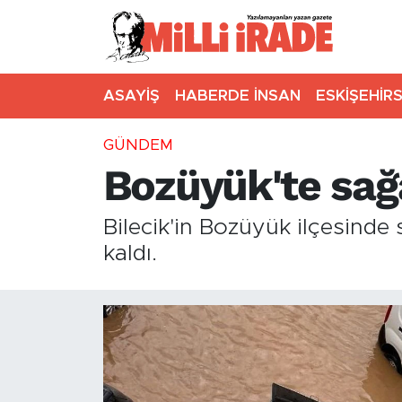
ASAYİŞ
HABERDE İNSAN
ESKİŞEHİR
GÜNDEM
Bozüyük'te sağa
Bilecik'in Bozüyük ilçesinde
kaldı.