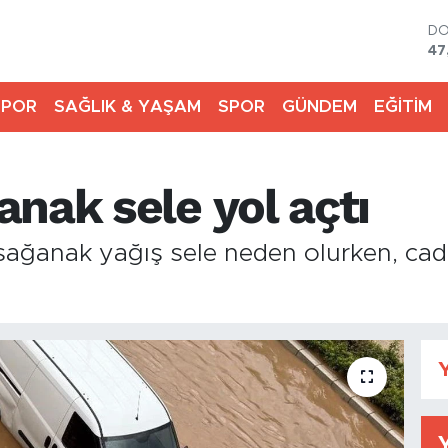
D
47
E
55
SPOR
SAĞLIK & YAŞAM
SPOR
GÜNDEM
EĞİTİM
ST
64
GR
66
nak sele yol açtı
Bİ
13
BI
 sağanak yağış sele neden olurken, cad
64
Y