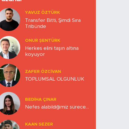
YAVUZ ÖZTÜRK
Transfer Bitti, Şimdi Sıra
Tribünde
ONUR ŞENTÜRK
Herkes elini taşın altına
koyuyor
ZAFER ÖZCIVAN
TOPLUMSAL OLGUNLUK
BEDIHA ÇINAR
Nefes alabildiğimiz sürece…
KAAN SEZER