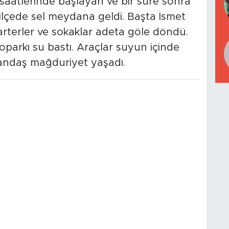
 saatlerinde başlayan ve bir süre sonra
lçede sel meydana geldi. Başta İsmet
rterler ve sokaklar adeta göle döndü.
toparkı su bastı. Araçlar suyun içinde
tandaş mağduriyet yaşadı.