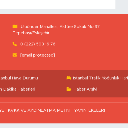
Uluönder Mahallesi, Aktüre Sokak No:37
Tepebaşı/Eskişehir
0 (222) 503 16 76
[email protected]
stanbul Hava Durumu
İstanbul Trafik Yoğunluk Hari
n Dakika Haberleri
Haber Arşivi
YE
KVKK VE AYDINLATMA METNİ
YAYIN İLKELERİ