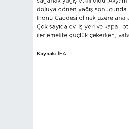
sağanak yağış etkili oldu. Akşam
doluya dönen yağış sonucunda i
İnönü Caddesi olmak üzere ana a
Çok sayıda ev, iş yeri ve kapalı o
ilerlemekte güçlük çekerken, va
Kaynak:
İHA