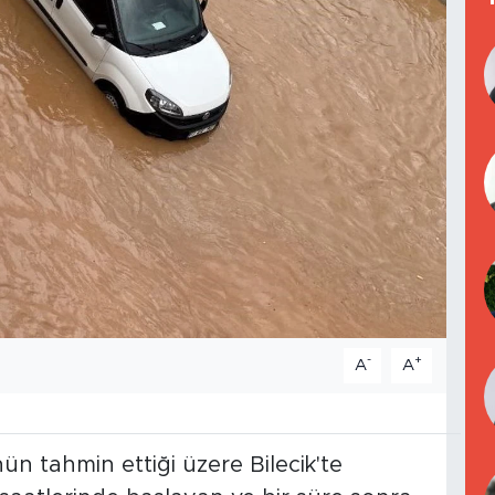
-
+
A
A
n tahmin ettiği üzere Bilecik'te