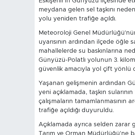
Eskişehir'in Günyüzü ilçesinde et
meydana gelen sel taşkını neden
yolu yeniden trafiğe açıldı.
Meteoroloji Genel Müdürlüğü'nü
uyarısının ardından ilçede öğle s
mahallelerde su baskınlarına ned
Günyüzü-Polatlı yolunun 3. kilo
güvenlik amacıyla yol çift yönlü o
Yaşanan gelişmenin ardından Gü
yeni açıklamada, taşkın sularının 
çalışmaların tamamlanmasının ar
trafiğe açıldığı duyuruldu.
Açıklamada ayrıca selden zarar gö
Tarım ve Orman Müdürlüğü'ne baş