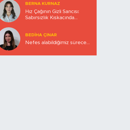
BERNA KURNAZ
Hız Çağının Gizli Sancısı:
Sabırsızlık Kıskacında
Zihinlerimiz
BEDIHA ÇINAR
Nefes alabildiğimiz sürece…