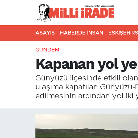
ASAYİŞ
HABERDE İNSAN
ESKİŞEHİR
GÜNDEM
Kapanan yol yen
Günyüzü ilçesinde etkili ol
ulaşıma kapatılan Günyüzü-Po
edilmesinin ardından yol iki 