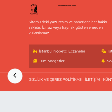
Sitemizdeki yazı, resim ve haberlerin her hakkı
saklıdır. İzinsiz veya kaynak gösterilemeden
kullanılamaz.
İstanbul Nöbetçi Eczaneler
İ
Tüm Manşetler
So
GİZLİLİK VE ÇEREZ POLİTİKASI
İLETİŞİM
KÜN
Ana Sayfa