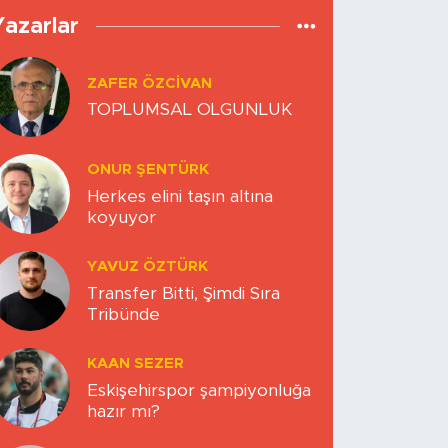
Yazarlar
ZAFER ÖZCIVAN
TOPLUMSAL OLGUNLUK
ONUR ŞENTÜRK
Herkes elini taşın altına
koyuyor
YAVUZ ÖZTÜRK
Transfer Bitti, Şimdi Sıra
Tribünde
KAAN SEZER
Eskişehirspor şampiyonluğa
hazır mı?