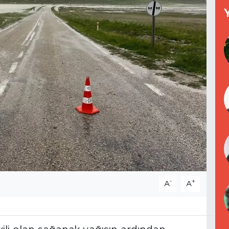
-
+
A
A