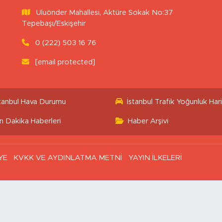
Uluönder Mahallesi, Aktüre Sokak No:37
Tepebaşı/Eskişehir
0 (222) 503 16 76
[email protected]
stanbul Hava Durumu
İstanbul Trafik Yoğunluk Hari
n Dakika Haberleri
Haber Arşivi
YE
KVKK VE AYDINLATMA METNİ
YAYIN İLKELERİ