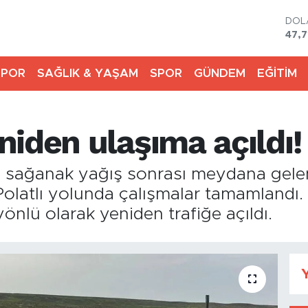
DOL
47,7
EU
55,
SPOR
SAĞLIK & YAŞAM
SPOR
GÜNDEM
EĞİTİM
STE
64,
GRA
6574
iden ulaşıma açıldı!
BİS
13.8
BIT
an sağanak yağış sonrası meydana gelen
64.
latlı yolunda çalışmalar tamamlandı. T
yönlü olarak yeniden trafiğe açıldı.
Y