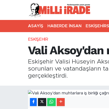
ASAYİŞ
HABERDE İNSAN
ESKİŞEHİR
ESKİŞEHİR
Vali Aksoy'dan m
Eskişehir Valisi Hüseyin Akso
sorunları ve vatandaşların ta
gerçekleştirdi.