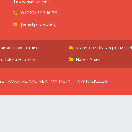
Tepebaşı/Eskişehir
0 (222) 503 16 76
[email protected]
stanbul Hava Durumu
İstanbul Trafik Yoğunluk Hari
n Dakika Haberleri
Haber Arşivi
YE
KVKK VE AYDINLATMA METNİ
YAYIN İLKELERİ