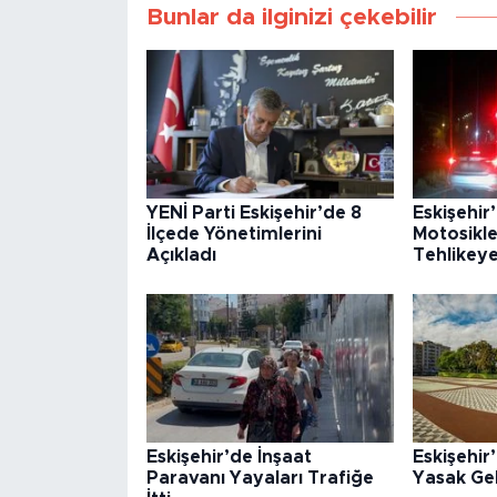
Bunlar da ilginizi çekebilir
YENİ Parti Eskişehir’de 8
Eskişehir
İlçede Yönetimlerini
Motosikle
Açıkladı
Tehlikey
Eskişehir’de İnşaat
Eskişehi
Paravanı Yayaları Trafiğe
Yasak Gel