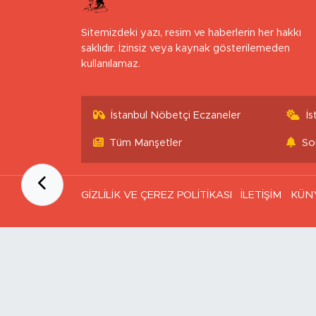
Sitemizdeki yazı, resim ve haberlerin her hakkı
saklıdır. İzinsiz veya kaynak gösterilemeden
kullanılamaz.
İstanbul Nöbetçi Eczaneler
İ
Tüm Manşetler
So
GİZLİLİK VE ÇEREZ POLİTİKASI
İLETİŞİM
KÜN
Ana Sayfa
Kategoriler