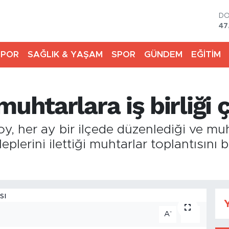
D
47
E
55
SPOR
SAĞLIK & YAŞAM
SPOR
GÜNDEM
EĞİTİM
ST
64
GR
65
uhtarlara iş birliği ç
Bİ
13
BI
y, her ay bir ilçede düzenlediği ve muh
64
leplerini ilettiği muhtarlar toplantısını
Y
-
+
A
A