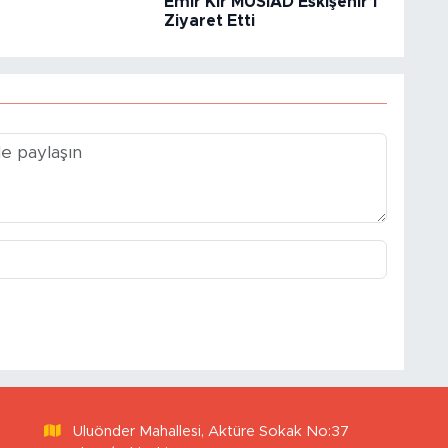
Emir Kır MÜSİAD Eskişehir’i
Ziyaret Etti
Uluönder Mahallesi, Aktüre Sokak No:37