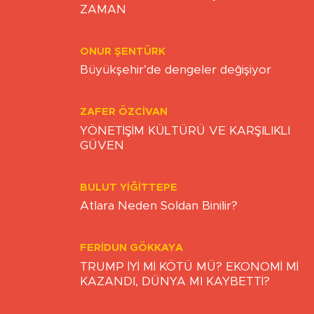
ZULÜMDEN KURTULUŞ VAKTİ NE
ZAMAN
ONUR ŞENTÜRK
Büyükşehir’de dengeler değişiyor
ZAFER ÖZCIVAN
YÖNETİŞİM KÜLTÜRÜ VE KARŞILIKLI
GÜVEN
BULUT YİĞİTTEPE
Atlara Neden Soldan Binilir?
FERIDUN GÖKKAYA
TRUMP İYİ Mİ KÖTÜ MÜ? EKONOMİ Mİ
KAZANDI, DÜNYA MI KAYBETTİ?