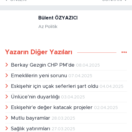
ÖNCEKI
SONRAKI
Bülent ÖZYAZICI
Az Politik
Yazarın Diğer Yazıları
Berkay Gezgin CHP PM’de
08.04.2025
Emeklilerin yeni sorunu
07.04.2025
Eskişehir için uçak seferleri şart oldu
04.04.2025
Ünlüce’nin duyarlılığı
03.04.2025
Eskişehir'e değer katacak projeler
02.04.2025
Mutlu bayramlar
28.03.2025