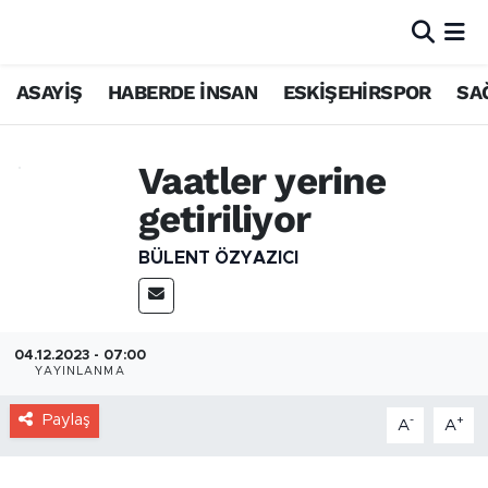
ASAYİŞ
HABERDE İNSAN
ESKİŞEHİRSPOR
SA
Vaatler yerine
getiriliyor
BÜLENT ÖZYAZICI
04.12.2023 - 07:00
YAYINLANMA
Paylaş
-
+
A
A