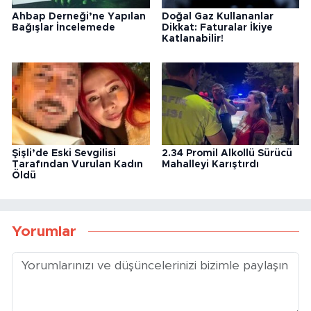
Bunlar da ilginizi çekebilir
Antalya’da Fuhuşa Aracılık
2026 Trafik Cezaları:
Operasyonu: 7 Tutuklama
Güncel Liste