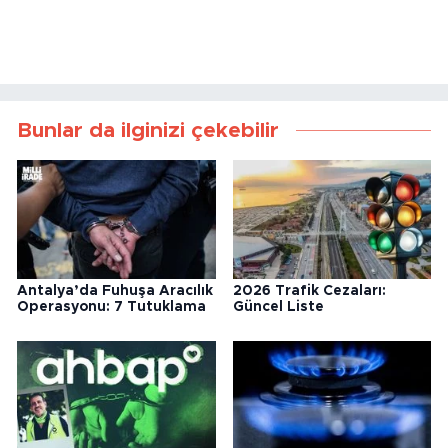
ve Bağ-Kur emeklilerinin temmuz ayında
yüzde 20’ye yakın bir maaş zammı
alabileceği tahmin ediliyor.
Kaynak:
Haber Merkezi