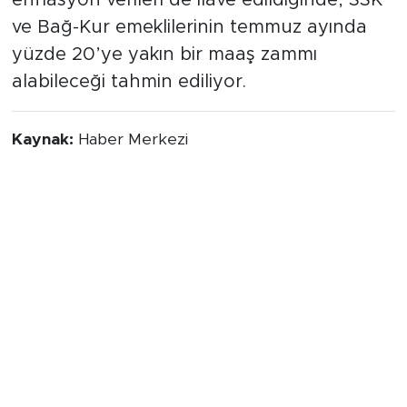
altı aylık dönemden kaynaklanan
enflasyon farkının bu orana eklenmesiyle
birlikte, temmuz ayında memur ve memur
emeklisi maaş artış oranının yüzde 15
seviyelerinde gerçekleşmesi öngörülüyor.
SSK ve Bağ-Kur Emeklilerinde
Yüzde 20 Tahmini
SSK, Bağ-Kur ve tarım emeklilerinin zam
oranı ise doğrudan bir önceki altı aylık
dönemde oluşan enflasyon miktarına göre
tayin ediliyor. Ocak-nisan dönemindeki
yüzde 14.64'lük kesinleşen rakama,
beklentiler dahilindeki mayıs ve haziran
enflasyon verileri de ilave edildiğinde, SSK