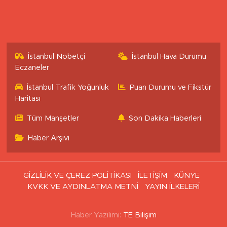
Sitemizdeki yazı, resim ve haberlerin her hakkı saklıdır. İzinsiz
veya kaynak gösterilemeden kullanılamaz.
Uluönder Mahallesi, Aktüre Sokak No:37
Tepebaşı/Eskişehir
0 (222) 503 16 76
[email protected]