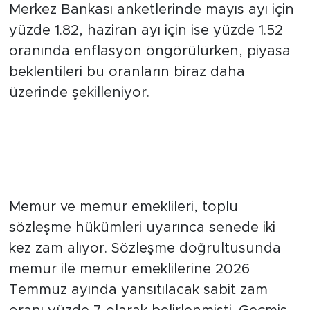
Yılın ilk dört ayı olan ocak-nisan
döneminde tüketici enflasyonu yüzde
14.64 olarak gerçekleşti. Bu oranla birlikte
memur ve emekliler için ilk dört aylık
enflasyon farkı kesinleşmiş oldu. Kesin zam
oranlarının ortaya çıkması için mayıs ve
haziran aylarına ait veriler bekleniyor.
Merkez Bankası anketlerinde mayıs ayı için
yüzde 1.82, haziran ayı için ise yüzde 1.52
oranında enflasyon öngörülürken, piyasa
beklentileri bu oranların biraz daha
üzerinde şekilleniyor.
Memur ve Memur Emeklilerinin
Zam Oranı Beklentisi