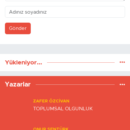
Ahbap Derneği’ne Yapılan
Doğal Gaz Kullananlar
Bağışlar İncelemede
Dikkat: Faturalar İkiye
Katlanabilir!
Şişli’de Eski Sevgilisi
2.34 Promil Alkollü Sürücü
Tarafından Vurulan Kadın
Mahalleyi Karıştırdı
Öldü
Yorumlar