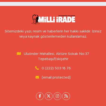
Herkes elini taşın altına koyuyor
YAVUZ ÖZTÜRK
Transfer Bitti, Şimdi Sıra Tribünde
KAAN SEZER
Eskişehirspor şampiyonluğa hazır mı?
BERNA KURNAZ
Hız Çağının Gizli Sancısı: Sabırsızlık
Kıskacında Zihinlerimiz
BEDIHA ÇINAR
Nefes alabildiğimiz sürece…