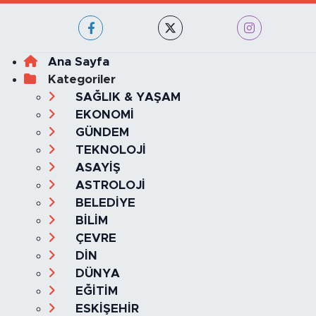
İstanbul Nöbetçi
İstanbul Hava Durumu
Eczaneler
İstanbul Trafik Yoğunluk
Puan Durumu ve Fikstür
Haritası
Tüm Manşetler
Son Dakika Haberleri
Haber Arşivi
GİZLİLİK VE ÇEREZ POLİTİKASI
İLETİŞİM
KÜNYE
KVKK VE AYDINLATMA METNİ
YAYIN İLKELERİ
Haber Yazılımı:
TE Bilişim