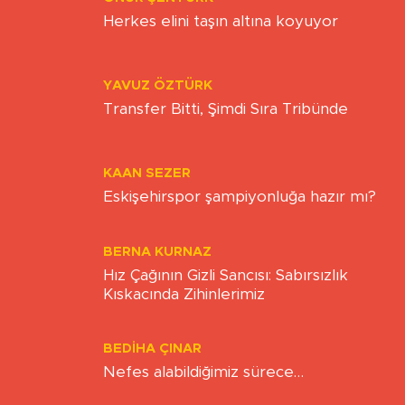
Gönder
Yükleniyor...
Yazarlar
ZAFER ÖZCIVAN
TOPLUMSAL OLGUNLUK
ONUR ŞENTÜRK