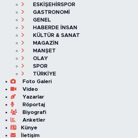
Ana Sayfa
Kategoriler
SAĞLIK & YAŞAM
EKONOMİ
GÜNDEM
TEKNOLOJİ
ASAYİŞ
ASTROLOJİ
BELEDİYE
BİLİM
ÇEVRE
DİN
DÜNYA
EĞİTİM
ESKİŞEHİR
ESKİŞEHİRSPOR