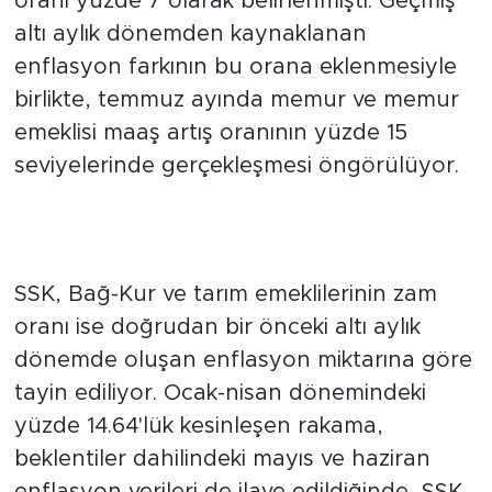
Memur ve memur emeklileri, toplu
sözleşme hükümleri uyarınca senede iki
kez zam alıyor. Sözleşme doğrultusunda
memur ile memur emeklilerine 2026
Temmuz ayında yansıtılacak sabit zam
oranı yüzde 7 olarak belirlenmişti. Geçmiş