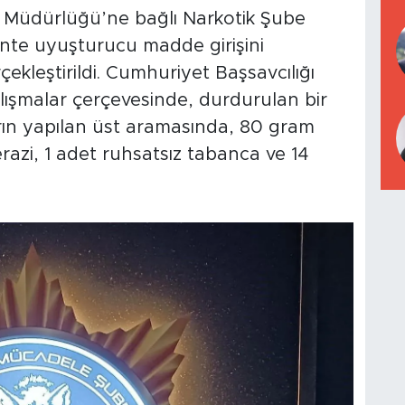
et Müdürlüğü’ne bağlı Narkotik Şube
ente uyuşturucu madde girişini
kleştirildi. Cumhuriyet Başsavcılığı
alışmalar çerçevesinde, durdurulan bir
rın yapılan üst aramasında, 80 gram
azi, 1 adet ruhsatsız tabanca ve 14