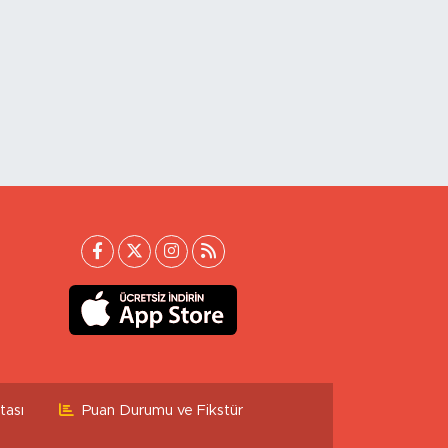
tası
Puan Durumu ve Fikstür