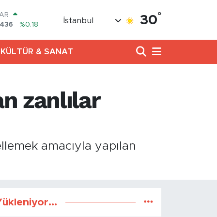
°
LAR
30
İstanbul
7436
%0.18
RO
2510
%0.32
KÜLTÜR & SANAT
RLİN
811
%0.38
M ALTIN
0.55
%0.03
n zanlılar
T100
79
%-14
COIN
944,08
%-0.18
ellemek amacıyla yapılan
ükleniyor...