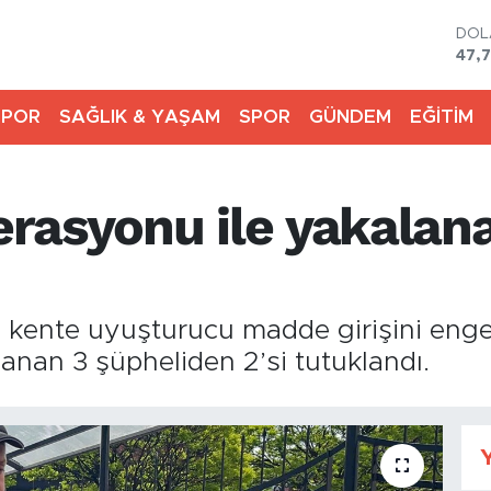
DO
47,
EU
55,
SPOR
SAĞLIK & YAŞAM
SPOR
GÜNDEM
EĞİTİM
STE
64,4
GRA
666
rasyonu ile yakalana
BİS
13.7
BIT
64.
ce kente uyuşturucu madde girişini eng
an 3 şüpheliden 2’si tutuklandı.
Y