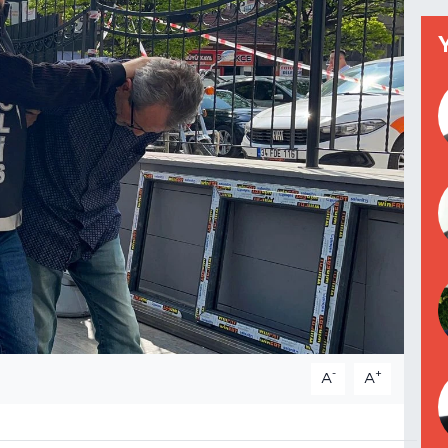
-
+
A
A