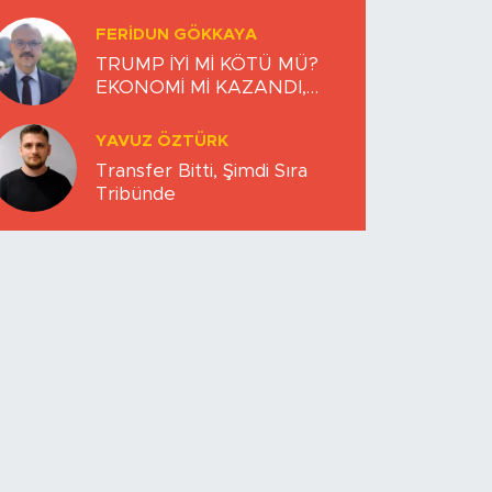
FERIDUN GÖKKAYA
TRUMP İYİ Mİ KÖTÜ MÜ?
EKONOMİ Mİ KAZANDI,
DÜNYA MI KAYBETTİ?
YAVUZ ÖZTÜRK
Transfer Bitti, Şimdi Sıra
Tribünde