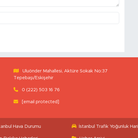
Uluönder Mahallesi, Aktüre Sokak No:37
Tepebaşı/Eskişehir
0 (222) 503 16 76
[email protected]
stanbul Hava Durumu
İstanbul Trafik Yoğunluk Hari