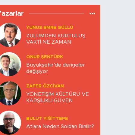
Yazarlar
YUNUS EMRE GÜLLÜ
ZULÜMDEN KURTULUŞ
VAKTİ NE ZAMAN
ONUR ŞENTÜRK
Büyükşehir’de dengeler
değişiyor
ZAFER ÖZCIVAN
YÖNETİŞİM KÜLTÜRÜ VE
KARŞILIKLI GÜVEN
BULUT YİĞİTTEPE
Atlara Neden Soldan Binilir?