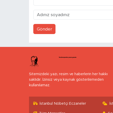
Gönder
Sitemizdeki yazı, resim ve haberlerin her hakkı
saklıdır. İzinsiz veya kaynak gösterilemeden
kullanılamaz.
İstanbul Nöbetçi Eczaneler
İ