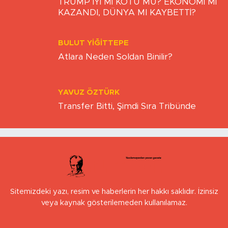
TRUMP İYİ Mİ KÖTÜ MÜ? EKONOMİ Mİ
KAZANDI, DÜNYA MI KAYBETTİ?
BULUT YİĞİTTEPE
Atlara Neden Soldan Binilir?
YAVUZ ÖZTÜRK
Transfer Bitti, Şimdi Sıra Tribünde
Sitemizdeki yazı, resim ve haberlerin her hakkı saklıdır. İzinsiz
veya kaynak gösterilemeden kullanılamaz.