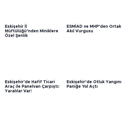
Eskişehir İl
ESMİAD ve MHP’den Ortak
Müftülüğü’nden Miniklere
Akıl Vurgusu
Özel Şenlik
Eskişehir’de Hafif Ticari
Eskişehir’de Otluk Yangını
Araç ile Panelvan Çarpıştı:
Paniğe Yol Açtı
Yaralılar Var!