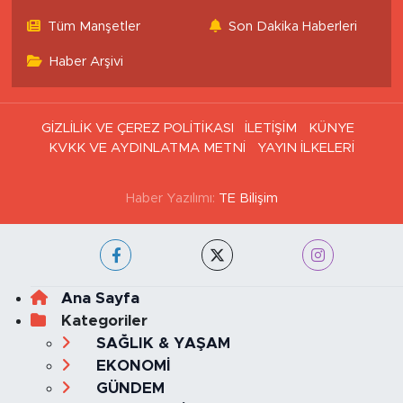
Tüm Manşetler
Son Dakika Haberleri
Haber Arşivi
GİZLİLİK VE ÇEREZ POLİTİKASI
İLETİŞİM
KÜNYE
KVKK VE AYDINLATMA METNİ
YAYIN İLKELERİ
Haber Yazılımı:
TE Bilişim
Ana Sayfa
Kategoriler
SAĞLIK & YAŞAM
EKONOMİ
GÜNDEM