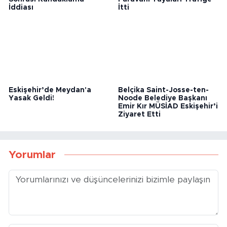
Eskişehir’de Silahlı Kavga
Eskişehir’de İnşaat
Sonrası Kundaklama
Paravanı Yayaları Trafiğe
İddiası
İtti
Eskişehir’de Meydan'a
Belçika Saint-Josse-ten-
Yasak Geldi!
Noode Belediye Başkanı
Emir Kır MÜSİAD Eskişehir’i
Ziyaret Etti
Yorumlar