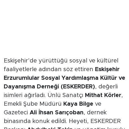
ESKERDER'de Sanat ve Sivil
Toplum Buluşması
Eskişehir’de yürüttüğü sosyal ve kültürel
faaliyetlerle adından söz ettiren
Eskişehir
Erzurumlular Sosyal Yardımlaşma Kültür ve
Dayanışma Derneği (ESKERDER)
, değerli
isimleri ağırladı. Ünlü Sanatçı
Mithat Körler
,
Emekli Şube Müdürü
Kaya Bilge
ve
Gazeteci
Ali İhsan Sarıçoban
, dernek
binasında konuk edildi. Heyeti, ESKERDER