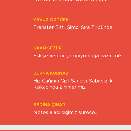
Herkes elini taşın altına koyuyor
YAVUZ ÖZTÜRK
Transfer Bitti, Şimdi Sıra Tribünde
KAAN SEZER
Eskişehirspor şampiyonluğa hazır mı?
BERNA KURNAZ
Hız Çağının Gizli Sancısı: Sabırsızlık
Kıskacında Zihinlerimiz
BEDIHA ÇINAR
Nefes alabildiğimiz sürece…