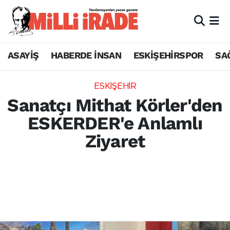
ASAYİŞ
HABERDE İNSAN
ESKİŞEHİRSPOR
SA
ESKİŞEHİR
Sanatçı Mithat Körler'den
ESKERDER'e Anlamlı
Ziyaret
Sanatçı Mithat Körler, Eskişehir
Erzurumlular Sosyal Yardımlaşma Kültür ve
Dayanışma Derneği'ni (ESKERDER) ziyaret
etti. Ziyarette kent kültürü ve projeler
konuşuldu.