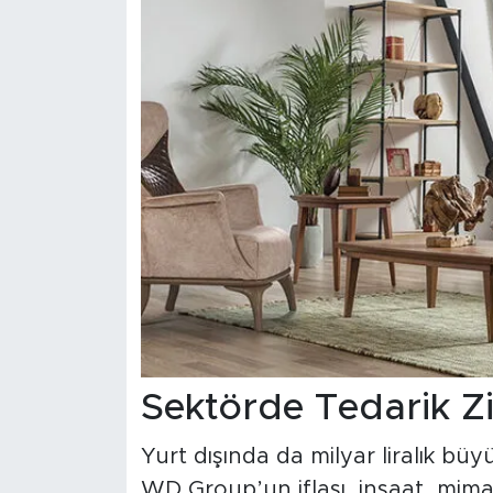
Sektörde Tedarik Zi
Yurt dışında da milyar liralık büy
WD Group’un iflası, inşaat, mima