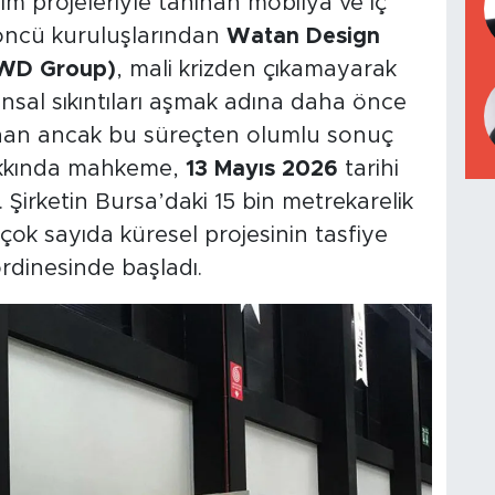
m projeleriyle tanınan mobilya ve iç
öncü kuruluşlarından
Watan Design
 (WD Group)
, mali krizden çıkamayarak
nansal sıkıntıları aşmak adına daha önce
an ancak bu süreçten olumlu sonuç
hakkında mahkeme,
13 Mayıs 2026
tarihi
i. Şirketin Bursa’daki 15 bin metrekarelik
çok sayıda küresel projesinin tasfiye
rdinesinde başladı.