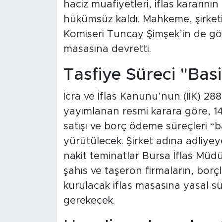
haciz muafiyetleri, iflas kararının
hükümsüz kaldı. Mahkeme, şirket
Komiseri Tuncay Şimşek’in de gör
masasına devretti.
Tasfiye Süreci "Bas
İcra ve İflas Kanunu’nun (İİK) 2
yayımlanan resmi karara göre, 14 y
satışı ve borç ödeme süreçleri “
yürütülecek. Şirket adına adliyeye
nakit teminatlar Bursa İflas Müdü
şahıs ve taşeron firmaların, borç
kurulacak iflas masasına yasal s
gerekecek.