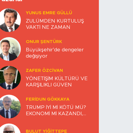
YUNUS EMRE GÜLLÜ
ZULÜMDEN KURTULUŞ
VAKTİ NE ZAMAN
ONUR ŞENTÜRK
Büyükşehir’de dengeler
değişiyor
ZAFER ÖZCIVAN
YÖNETİŞİM KÜLTÜRÜ VE
KARŞILIKLI GÜVEN
FERIDUN GÖKKAYA
TRUMP İYİ Mİ KÖTÜ MÜ?
EKONOMİ Mİ KAZANDI,
DÜNYA MI KAYBETTİ?
BULUT YİĞİTTEPE