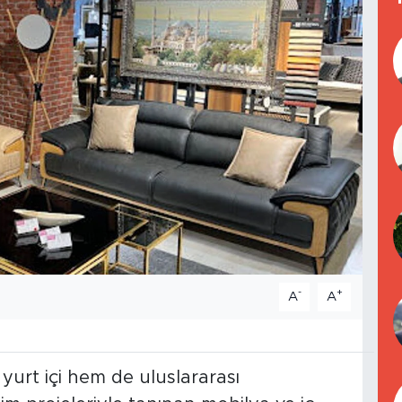
-
+
A
A
yurt içi hem de uluslararası