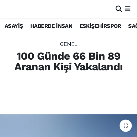
ASAYİŞ
HABERDE İNSAN
ESKİŞEHİRSPOR
SA
GENEL
100 Günde 66 Bin 89
Aranan Kişi Yakalandı
Emniyet ve jandarma ekipleri, 11 Şubat-21
Mayıs 2026 arasında çeşitli suçlardan
aranan 66 bin 89 kişiyi yakalayarak adli
makamlara teslim etti.