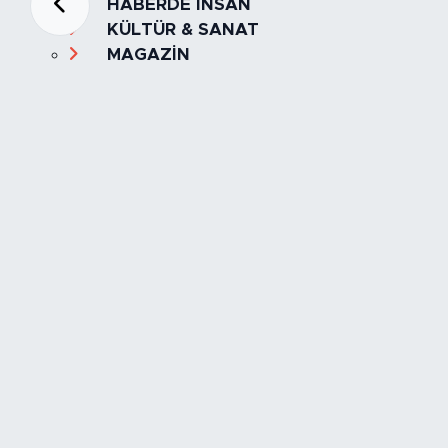
HABERDE İNSAN
KÜLTÜR & SANAT
MAGAZİN
MANŞET
OLAY
SPOR
TÜRKİYE
Foto Galeri
Video
Yazarlar
Röportaj
Biyografi
Anketler
Künye
İletişim
Servisler
İstanbul Nöbetçi Eczaneler
İstanbul Hava Durumu