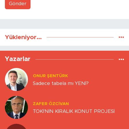
Gönder
Yükleniyor...
Yazarlar
ONUR ŞENTÜRK
Sadece tabela mı YENİ?
ZAFER ÖZCIVAN
TOKİ'NİN KİRALIK KONUT PROJESİ