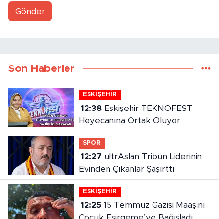
Gönder
Son Haberler
ESKİŞEHİR
12:38
Eskişehir TEKNOFEST
Heyecanına Ortak Oluyor
SPOR
12:27
ultrAslan Tribün Liderinin
Evinden Çıkanlar Şaşırttı
ESKİŞEHİR
12:25
15 Temmuz Gazisi Maaşını
Çocuk Esirgeme’ye Bağışladı