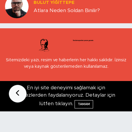
BULUT YİĞİTTEPE
Atlara Neden Soldan Binilir?
Sitemizdeki yazı, resim ve haberlerin her hakkı saklıdır. İzinsiz
veya kaynak gösterilemeden kullanılamaz.
En iyi site deneyimi sağlamak için
Uluönder Mahallesi, Aktüre Sokak No:37
Tepebaşı/Eskişehir
çerezlerden faydalanıyoruz. Detaylar için
lütfen tıklayın.
TAMAM
0 (222) 503 16 76
[email protected]