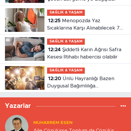
SAĞLIK & YAŞAM
12:25
Menopozda Yaz
Sıcaklarına Karşı Alınabilecek 7
Etkili Önlem
SAĞLIK & YAŞAM
12:24
Şiddetli Karın Ağrısı Safra
Kesesi İltihabı habercisi olabilir
SAĞLIK & YAŞAM
12:20
Ünlü Hayranlığı Bazen
Duygusal Bağımlılığa
Dönüşebiliyor
Yazarlar
MUHARREM ESEN
Aile Çözülürse Toplum da Çözülür