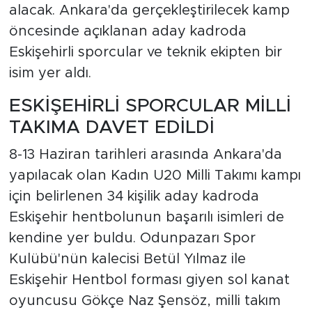
alacak. Ankara'da gerçekleştirilecek kamp
öncesinde açıklanan aday kadroda
KÜLTÜR & SANAT
Eskişehirli sporcular ve teknik ekipten bir
MAGAZİN
isim yer aldı.
ESKİŞEHİRLİ SPORCULAR MİLLİ
MANŞET
TAKIMA DAVET EDİLDİ
OLAY
8-13 Haziran tarihleri arasında Ankara'da
SPOR
yapılacak olan Kadın U20 Milli Takımı kampı
için belirlenen 34 kişilik aday kadroda
TÜRKİYE
Eskişehir hentbolunun başarılı isimleri de
kendine yer buldu. Odunpazarı Spor
Kulübü'nün kalecisi Betül Yılmaz ile
Eskişehir Hentbol forması giyen sol kanat
oyuncusu Gökçe Naz Şensöz, milli takım