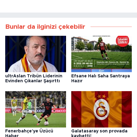
Bunlar da ilginizi çekebilir
ultrAslan Tribün Liderinin
Efsane Halı Saha Santraya
Evinden Çıkanlar Şaşırttı
Hazır
Fenerbahçe'ye Üzücü
Galatasaray son provada
Haber
kaybetti!