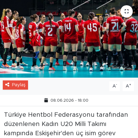
ÇEVRE
DİN
DÜNYA
EĞİTİM
ESKİŞEHİR
Paylaş
-
+
A
A
ESKİŞEHİRSPOR
08.06.2026 - 18:00
GASTRONOMİ
Türkiye Hentbol Federasyonu tarafından
GENEL
düzenlenen Kadın U20 Milli Takımı
kampında Eskişehir'den üç isim görev
HABERDE İNSAN