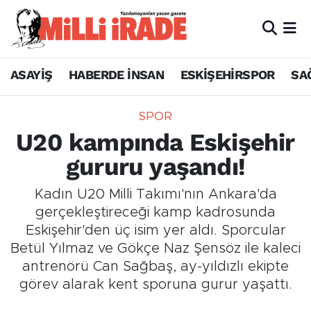
SAĞLIK & YAŞAM
İstanbul Nöbetçi Eczaneler
ASAYİŞ
HABERDE İNSAN
ESKİŞEHİRSPOR
SA
EKONOMİ
İstanbul Hava Durumu
SPOR
GÜNDEM
İstanbul Trafik Yoğunluk Haritası
U20 kampında Eskişehir
gururu yaşandı!
TEKNOLOJİ
Süper Lig Puan Durumu ve Fikstür
Kadın U20 Milli Takımı'nın Ankara'da
ASAYİŞ
Tüm Manşetler
gerçekleştireceği kamp kadrosunda
Eskişehir'den üç isim yer aldı. Sporcular
ASTROLOJİ
Son Dakika Haberleri
Betül Yılmaz ve Gökçe Naz Şensöz ile kaleci
BELEDİYE
Haber Arşivi
antrenörü Can Sağbaş, ay-yıldızlı ekipte
görev alarak kent sporuna gurur yaşattı.
BİLİM