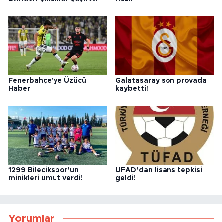
Fenerbahçe'ye Üzücü
Galatasaray son provada
Haber
kaybetti!
1299 Bilecikspor’un
ÜFAD’dan lisans tepkisi
minikleri umut verdi!
geldi!
Yorumlar