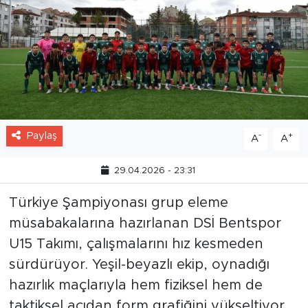
Paylaş
-
+
A
A
29.04.2026 - 23:31
Türkiye Şampiyonası grup eleme
müsabakalarına hazırlanan DSİ Bentspor
U15 Takımı, çalışmalarını hız kesmeden
sürdürüyor. Yeşil-beyazlı ekip, oynadığı
hazırlık maçlarıyla hem fiziksel hem de
taktiksel açıdan form grafiğini yükseltiyor.