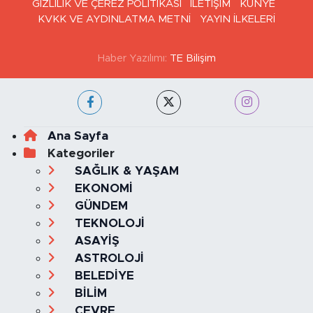
GİZLİLİK VE ÇEREZ POLİTİKASI
İLETİŞİM
KÜNYE
KVKK VE AYDINLATMA METNİ
YAYIN İLKELERİ
Haber Yazılımı:
TE Bilişim
Ana Sayfa
Kategoriler
SAĞLIK & YAŞAM
EKONOMİ
GÜNDEM
TEKNOLOJİ
ASAYİŞ
ASTROLOJİ
BELEDİYE
BİLİM
ÇEVRE