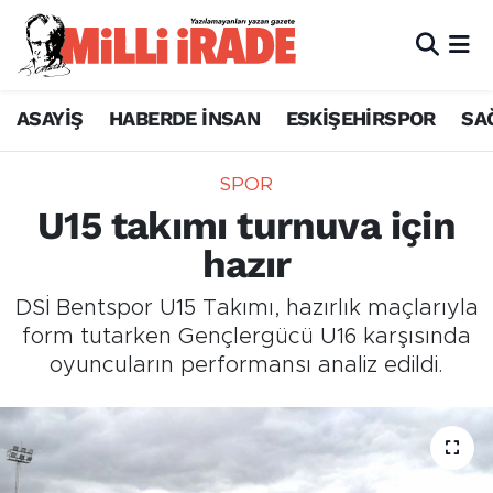
ASAYİŞ
HABERDE İNSAN
ESKİŞEHİRSPOR
SA
SPOR
U15 takımı turnuva için
hazır
DSİ Bentspor U15 Takımı, hazırlık maçlarıyla
form tutarken Gençlergücü U16 karşısında
oyuncuların performansı analiz edildi.