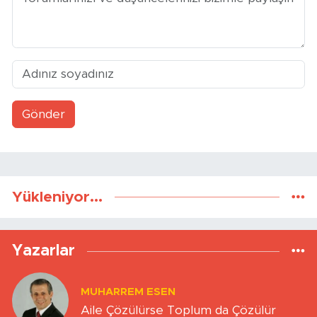
Gönder
Yükleniyor...
Yazarlar
MUHARREM ESEN
Aile Çözülürse Toplum da Çözülür