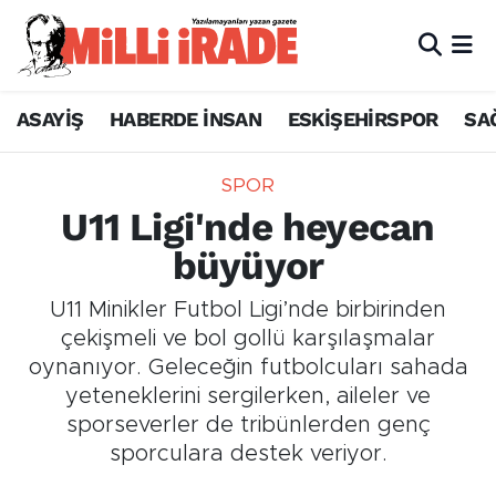
ASAYİŞ
HABERDE İNSAN
ESKİŞEHİRSPOR
SA
SPOR
U11 Ligi'nde heyecan
büyüyor
U11 Minikler Futbol Ligi’nde birbirinden
çekişmeli ve bol gollü karşılaşmalar
oynanıyor. Geleceğin futbolcuları sahada
yeteneklerini sergilerken, aileler ve
sporseverler de tribünlerden genç
sporculara destek veriyor.