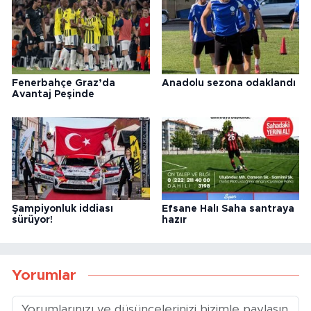
Fenerbahçe Graz’da
Anadolu sezona odaklandı
Avantaj Peşinde
Şampiyonluk iddiası
Efsane Halı Saha santraya
sürüyor!
hazır
Yorumlar