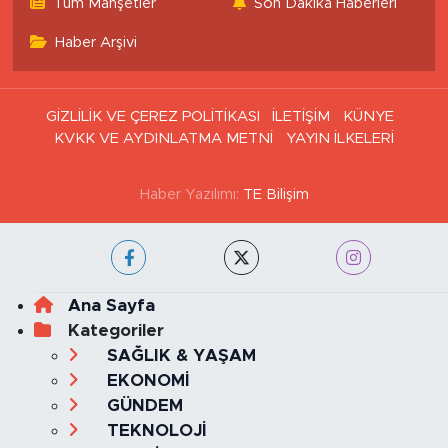
Tüm Manşetler
Son Dakika Haberleri
Haber Arşivi
GİZLİLİK VE ÇEREZ POLİTİKASI
İLETİŞİM
KÜNYE
KVKK VE AYDINLATMA METNİ
YAYIN İLKELERİ
Haber Yazılımı:
TE Bilişim
Ana Sayfa
Kategoriler
SAĞLIK & YAŞAM
EKONOMİ
GÜNDEM
TEKNOLOJİ