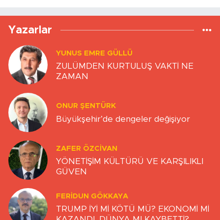
Yazarlar
YUNUS EMRE GÜLLÜ
ZULÜMDEN KURTULUŞ VAKTİ NE
ZAMAN
ONUR ŞENTÜRK
Büyükşehir’de dengeler değişiyor
ZAFER ÖZCIVAN
YÖNETİŞİM KÜLTÜRÜ VE KARŞILIKLI
GÜVEN
FERIDUN GÖKKAYA
TRUMP İYİ Mİ KÖTÜ MÜ? EKONOMİ Mİ
KAZANDI, DÜNYA MI KAYBETTİ?