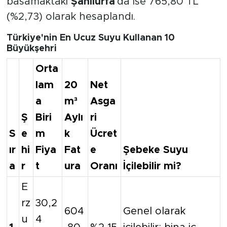
basamaktaki
Şanlıurfa
'da ise 765,80 TL
(%2,73) olarak hesaplandı.
Türkiye'nin En Ucuz Suyu Kullanan 10
Büyükşehri
Orta
lam
20
Net
a
m³
Asga
Ş
Biri
Aylı
ri
S
e
m
k
Ücret
ır
hi
Fiya
Fat
e
Şebeke Suyu
a
r
t
ura
Oranı
İçilebilir mi?
E
rz
30,2
604
Genel olarak
u
4