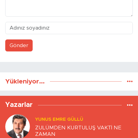
Gönder
Yükleniyor...
Yazarlar
YUNUS EMRE GÜLLÜ
ZULÜMDEN KURTULUŞ VAKTİ NE
ZAMAN