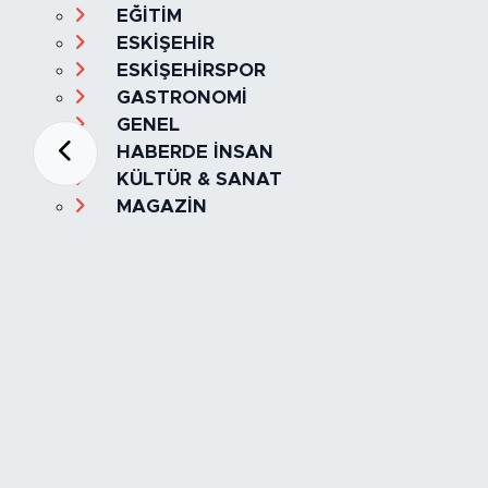
EĞİTİM
ESKİŞEHİR
ESKİŞEHİRSPOR
GASTRONOMİ
GENEL
HABERDE İNSAN
KÜLTÜR & SANAT
MAGAZİN
MANŞET
OLAY
SPOR
TÜRKİYE
Foto Galeri
Video
Yazarlar
Röportaj
Biyografi
Anketler