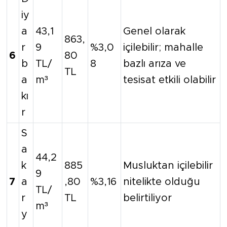
iy
a
43,1
Genel olarak
863,
r
9
%3,0
içilebilir; mahalle
6
80
b
TL/
8
bazlı arıza ve
TL
a
m³
tesisat etkili olabilir
kı
r
S
a
44,2
k
885
Musluktan içilebilir
9
7
a
,80
%3,16
nitelikte olduğu
TL/
r
TL
belirtiliyor
m³
y