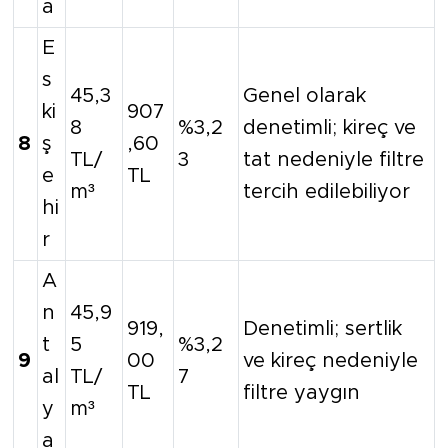
a
E
s
45,3
Genel olarak
ki
907
8
%3,2
denetimli; kireç ve
8
ş
,60
TL/
3
tat nedeniyle filtre
e
TL
m³
tercih edilebiliyor
hi
r
A
n
45,9
919,
Denetimli; sertlik
t
5
%3,2
9
00
ve kireç nedeniyle
al
TL/
7
TL
filtre yaygın
y
m³
a