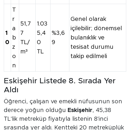
T
r
Genel olarak
51,7
1.03
a
içilebilir; dönemsel
1
7
5,4
%3,6
b
bulanıklık ve
0
TL/
0
9
z
tesisat durumu
m³
TL
o
takip edilmeli
n
Eskişehir Listede 8. Sırada Yer
Aldı
Öğrenci, çalışan ve emekli nüfusunun son
derece yoğun olduğu
Eskişehir
, 45,38
TL'lik metreküp fiyatıyla listenin 8'inci
sırasında yer aldı. Kentteki 20 metreküplük