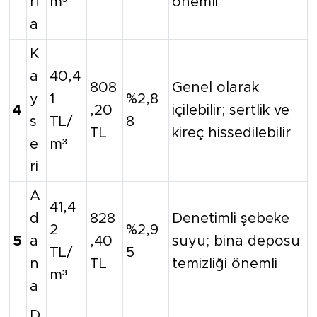
rf
m³
önemli
a
K
a
40,4
808
Genel olarak
y
1
%2,8
4
,20
içilebilir; sertlik ve
s
TL/
8
TL
kireç hissedilebilir
e
m³
ri
A
41,4
d
828
Denetimli şebeke
2
%2,9
5
a
,40
suyu; bina deposu
TL/
5
n
TL
temizliği önemli
m³
a
D