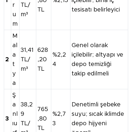
1
,80
%2,15
içilebilir; bina iç
r
TL/
TL
tesisatı belirleyici
u
m³
m
M
al
Genel olarak
31,41
628
a
%2,2
içilebilir; altyapı ve
2
TL/
,20
t
4
depo temizliği
m³
TL
y
takip edilmeli
a
Ş
a
38,2
Denetimli şebeke
765
nl
9
%2,7
suyu; sıcak iklimde
3
,80
ıu
TL/
3
depo hijyeni
TL