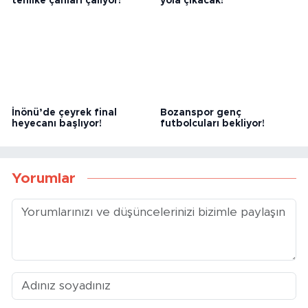
Eskişehir futbolunda
71 Evlerspor genç kadroyla
tehlike çanları çalıyor!
yola çıkacak!
İnönü’de çeyrek final
Bozanspor genç
heyecanı başlıyor!
futbolcuları bekliyor!
Yorumlar