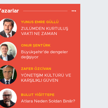
Yazarlar
YUNUS EMRE GÜLLÜ
ZULÜMDEN KURTULUŞ
VAKTİ NE ZAMAN
ONUR ŞENTÜRK
Büyükşehir’de dengeler
değişiyor
ZAFER ÖZCIVAN
YÖNETİŞİM KÜLTÜRÜ VE
KARŞILIKLI GÜVEN
BULUT YİĞİTTEPE
Atlara Neden Soldan Binilir?