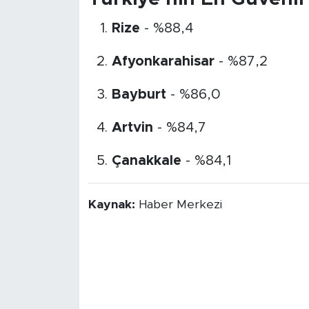
Rize
- %88,4
Afyonkarahisar
- %87,2
Bayburt
- %86,0
Artvin
- %84,7
Çanakkale
- %84,1
Kaynak:
Haber Merkezi