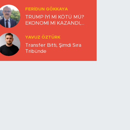
FERIDUN GÖKKAYA
TRUMP İYİ Mİ KÖTÜ MÜ?
EKONOMİ Mİ KAZANDI,
DÜNYA MI KAYBETTİ?
YAVUZ ÖZTÜRK
Transfer Bitti, Şimdi Sıra
Tribünde