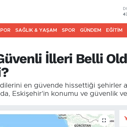
D
4
E
5
SPOR
SAĞLIK & YAŞAM
SPOR
GÜNDEM
EĞİTİM
S
6
G
6
üvenli İlleri Belli Ol
B
1
B
i?
6
ilerini en güvende hissettiği şehirler a
mada, Eskişehir'in konumu ve güvenlik v
Y