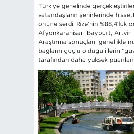
Türkiye genelinde gerçekleştirile
vatandaşların şehirlerinde hissett
önüne serdi. Rize'nin %88,4'lük ora
Afyonkarahisar, Bayburt, Artvin v
Araştırma sonuçları, genellikle
bağların güçlü olduğu illerin "g
tarafından daha yüksek puanland