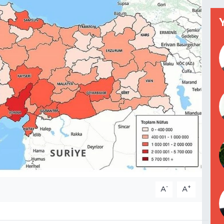
-
+
A
A