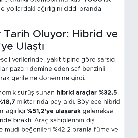
 yollardaki ağırlığını ciddi oranda
 Tarih Oluyor: Hibrid ve
'ye Ulaştı
scil verilerinde, yakıt tipine göre sarsıcı
lar pazarı domine eden saf benzinli
rak gerileme dönemine girdi.
onomik sürüş sunan
hibrid araçlar %32,5
,
 %18,7
miktarında pay aldı. Böylece hibrid
r ağırlığı
%51,2’ye ulaşarak
geleneksel
ide bıraktı. Araç sahiplerinin dış
se mudi beğenileri %42,2 oranla füme ve