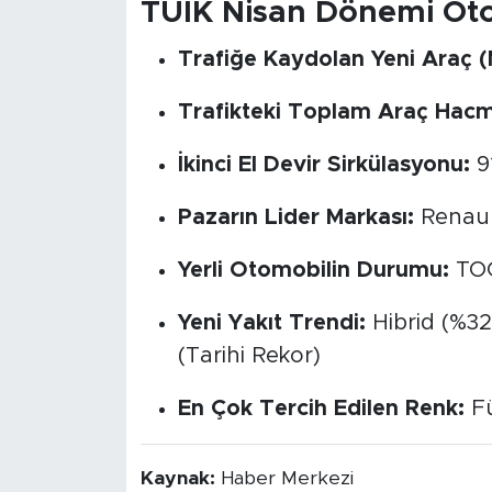
TÜİK Nisan Dönemi Oto
Trafiğe Kaydolan Yeni Araç (
Trafikteki Toplam Araç Hacm
İkinci El Devir Sirkülasyonu:
91
Pazarın Lider Markası:
Renault
Yerli Otomobilin Durumu:
TOG
Yeni Yakıt Trendi:
Hibrid (%32,
(Tarihi Rekor)
En Çok Tercih Edilen Renk:
Fü
Kaynak:
Haber Merkezi