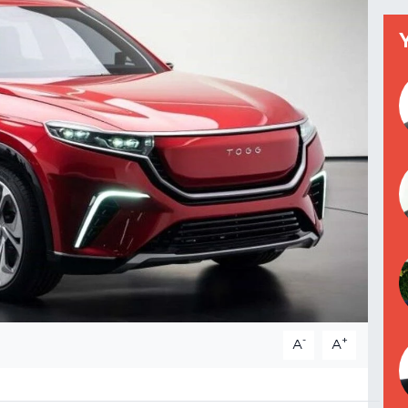
-
+
A
A