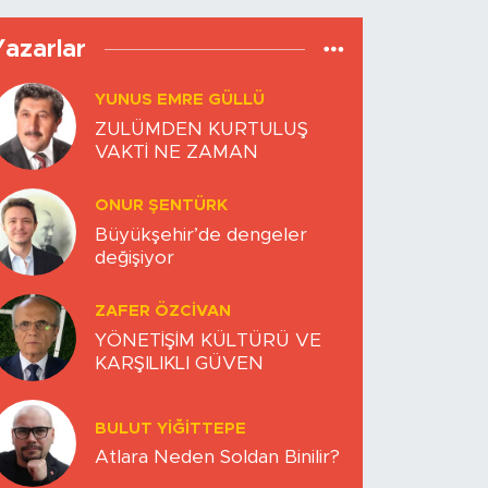
Yazarlar
YUNUS EMRE GÜLLÜ
ZULÜMDEN KURTULUŞ
VAKTİ NE ZAMAN
ONUR ŞENTÜRK
Büyükşehir’de dengeler
değişiyor
ZAFER ÖZCIVAN
YÖNETİŞİM KÜLTÜRÜ VE
KARŞILIKLI GÜVEN
BULUT YİĞİTTEPE
Atlara Neden Soldan Binilir?