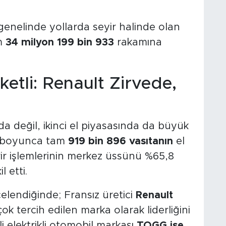
 genelinde yollarda seyir halinde olan
m
34 milyon 199 bin 933
rakamına
ketli: Renault Zirvede,
da değil, ikinci el piyasasında da büyük
y boyunca tam
919 bin 896 vasıtanın
el
vir işlemlerinin merkez üssünü %65,8
 etti.
celendiğinde; Fransız üretici
Renault
ok tercih edilen marka olarak liderliğini
i elektrikli otomobil markası
TOGG ise