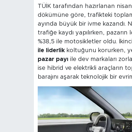
TÜİK tarafından hazırlanan nisan 
dökümüne göre, trafikteki toplam
ayında büyük bir ivme kazandı. 
trafiğe kaydı yapılırken, pazarın 
%38,5 ile motosikletler oldu. İkin
ile liderlik
koltuğunu korurken, yer
pazar payı
ile dev markaları zor
ise hibrid ve elektrikli araçların 
barajını aşarak teknolojik bir evrim