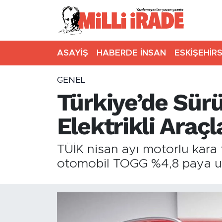
ASAYİŞ
HABERDE İNSAN
ESKİŞEHİR
GENEL
Türkiye’de Sürü
Elektrikli Araçl
TÜİK nisan ayı motorlu kara ta
otomobil TOGG %4,8 paya ulaşt