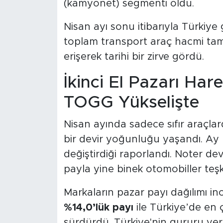
(kamyonet) segmenti oldu.
Nisan ayı sonu itibarıyla Türkiye
toplam transport araç hacmi ta
erişerek tarihi bir zirve gördü.
İkinci El Pazarı Hare
TOGG Yükselişte
Nisan ayında sadece sıfır araçlar
bir devir yoğunluğu yaşandı. A
değiştirdiği raporlandı. Noter de
payla yine binek otomobiller teşkil
Markaların pazar payı dağılımı in
%14,0’lük payı
ile Türkiye’de en ç
sürdürdü. Türkiye'nin gururu yerl