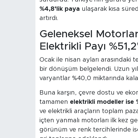
%4,8’lik paya
ulaşarak kısa sürede
artırdı.
Geleneksel Motorlar
Elektrikli Payı %51,2
Ocak ile nisan ayları arasındaki te
bir dönüşüm belgelendi. Uzun yıl
varyantlar %40,0 miktarında kala
Buna karşın, çevre dostu ve ek
tamamen
elektrikli modeller ise
ve elektrikli araçların toplam paza
içten yanmalı motorları ilk kez ger
görünüm ve renk tercihlerinde i