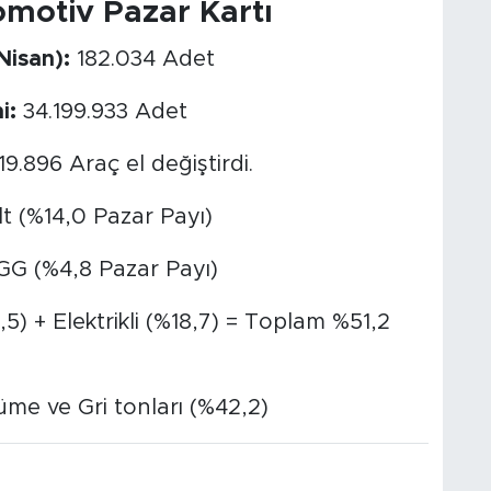
motiv Pazar Kartı
Nisan):
182.034 Adet
i:
34.199.933 Adet
9.896 Araç el değiştirdi.
 (%14,0 Pazar Payı)
G (%4,8 Pazar Payı)
5) + Elektrikli (%18,7) = Toplam %51,2
me ve Gri tonları (%42,2)