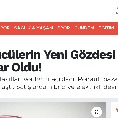
4
5
SPOR
SAĞLIK & YAŞAM
SPOR
GÜNDEM
EĞİTİM
6
6
cülerin Yeni Gözdesi 
B
1
B
ar Oldu!
6
şıtları verilerini açıkladı. Renault pazar
ı. Satışlarda hibrid ve elektrikli devr
Y