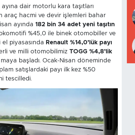
ayına dair motorlu kara taşıtları
 araç hacmi ve devir işlemleri bahar
Nisan ayında
182 bin 34 adet yeni taşıtın
lokomotifi %45,0 ile binek otomobiller ve
ci el piyasasında
Renault %14,0’lük payı
li ve milli otomobilimiz
TOGG %4,8’lik
lamaya başladı. Ocak-Nisan döneminde
toplam satışlardaki payı ilk kez %50
i tescilledi.