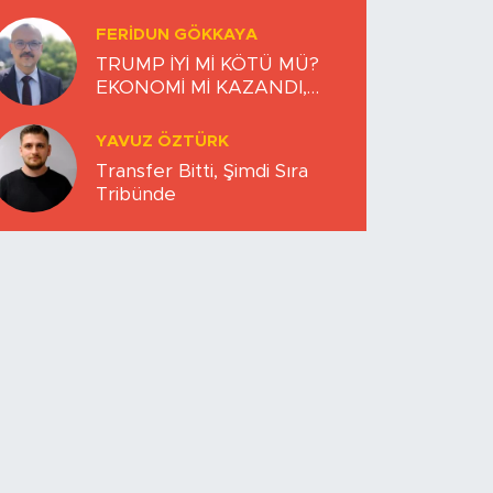
FERIDUN GÖKKAYA
TRUMP İYİ Mİ KÖTÜ MÜ?
EKONOMİ Mİ KAZANDI,
DÜNYA MI KAYBETTİ?
YAVUZ ÖZTÜRK
Transfer Bitti, Şimdi Sıra
Tribünde