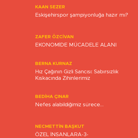
KAAN SEZER
Eskişehirspor şampiyonluğa hazır mı?
ZAFER ÖZCIVAN
EKONOMİDE MÜCADELE ALANI
BERNA KURNAZ
Hız Çağının Gizli Sancısı: Sabırsızlık
Kıskacında Zihinlerimiz
BEDIHA ÇINAR
Nefes alabildiğimiz sürece…
NECMETTIN BAŞKUT
ÖZEL İNSANLARA-3-