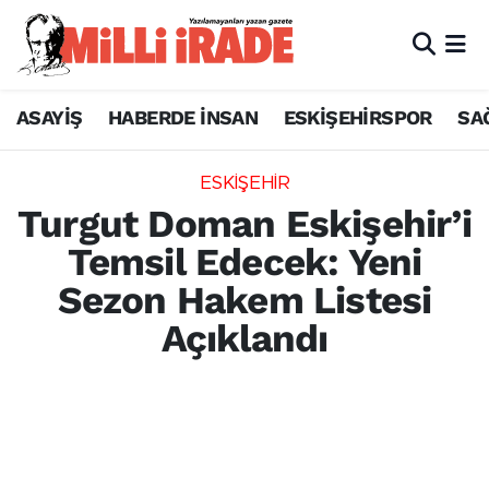
ASAYİŞ
HABERDE İNSAN
ESKİŞEHİRSPOR
SA
ESKİŞEHİR
Turgut Doman Eskişehir’i
Temsil Edecek: Yeni
Sezon Hakem Listesi
Açıklandı
Türkiye Futbol Federasyonu, 2026-2027
sezonu hakem klasmanlarını duyurdu.
Eskişehirli hakem Turgut Doman, üst
klasman hakemleri listesinde yerini aldı.