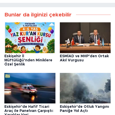
Bunlar da ilginizi çekebilir
Eskişehir İl
ESMİAD ve MHP’den Ortak
Müftülüğü’nden Miniklere
Akıl Vurgusu
Özel Şenlik
Eskişehir’de Hafif Ticari
Eskişehir’de Otluk Yangını
Araç ile Panelvan Çarpıştı:
Paniğe Yol Açtı
Yaralılar Var!