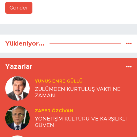
Gönder
Yükleniyor...
Yazarlar
YUNUS EMRE GÜLLÜ
ZULÜMDEN KURTULUŞ VAKTİ NE
ZAMAN
ZAFER ÖZCIVAN
YÖNETİŞİM KÜLTÜRÜ VE KARŞILIKLI
GÜVEN