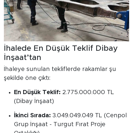
İhalede En Düşük Teklif Dibay
İnşaat’tan
İhaleye sunulan tekliflerde rakamlar şu
şekilde öne çıktı:
En Düşük Teklif:
2.775.000.000 TL
(Dibay İnşaat)
İkinci Sırada:
3.049.049.049 TL (Cenpol
Grup İnşaat - Turgut Fırat Proje