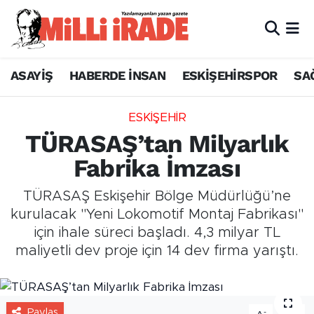
ASAYİŞ
HABERDE İNSAN
ESKİŞEHİRSPOR
SA
ESKİŞEHİR
TÜRASAŞ’tan Milyarlık
Fabrika İmzası
TÜRASAŞ Eskişehir Bölge Müdürlüğü’ne
kurulacak "Yeni Lokomotif Montaj Fabrikası"
için ihale süreci başladı. 4,3 milyar TL
maliyetli dev proje için 14 dev firma yarıştı.
Paylaş
-
+