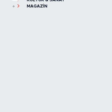
MAGAZİN
MANŞET
OLAY
SPOR
TÜRKİYE
Foto Galeri
Video
Yazarlar
Röportaj
Biyografi
Anketler
Künye
İletişim
Servisler
İstanbul Nöbetçi Eczaneler
İstanbul Hava Durumu
İstanbul Trafik Yoğunluk Haritası