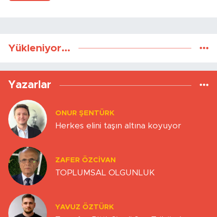
Yükleniyor...
Yazarlar
ONUR ŞENTÜRK
Herkes elini taşın altına koyuyor
ZAFER ÖZCIVAN
TOPLUMSAL OLGUNLUK
YAVUZ ÖZTÜRK