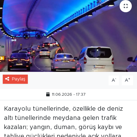
Paylaş
-
+
A
A
11.06.2026 - 17:37
Karayolu tünellerinde, özellikle de deniz
altı tünellerinde meydana gelen trafik
kazaları; yangın, duman, görüş kaybı ve
tahliye güçlükleri nedeniyle açık yollara