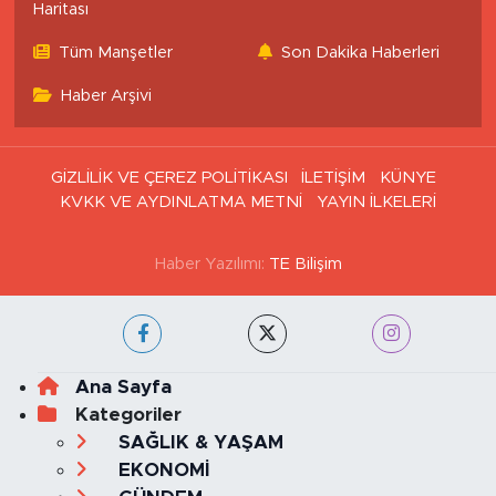
Haritası
Tüm Manşetler
Son Dakika Haberleri
Haber Arşivi
GİZLİLİK VE ÇEREZ POLİTİKASI
İLETİŞİM
KÜNYE
KVKK VE AYDINLATMA METNİ
YAYIN İLKELERİ
Haber Yazılımı:
TE Bilişim
Ana Sayfa
Kategoriler
SAĞLIK & YAŞAM
EKONOMİ