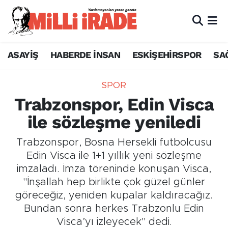
ASAYİŞ
HABERDE İNSAN
ESKİŞEHİRSPOR
SA
SPOR
Trabzonspor, Edin Visca
ile sözleşme yeniledi
Trabzonspor, Bosna Hersekli futbolcusu
Edin Visca ile 1+1 yıllık yeni sözleşme
imzaladı. İmza töreninde konuşan Visca,
"İnşallah hep birlikte çok güzel günler
göreceğiz, yeniden kupalar kaldıracağız.
Bundan sonra herkes Trabzonlu Edin
Visca’yı izleyecek" dedi.