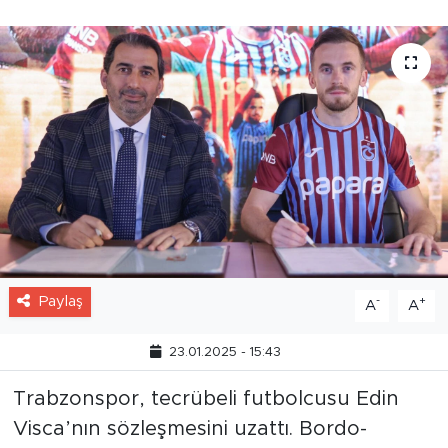
Paylaş
-
+
A
A
23.01.2025 - 15:43
Trabzonspor, tecrübeli futbolcusu Edin
Visca’nın sözleşmesini uzattı. Bordo-