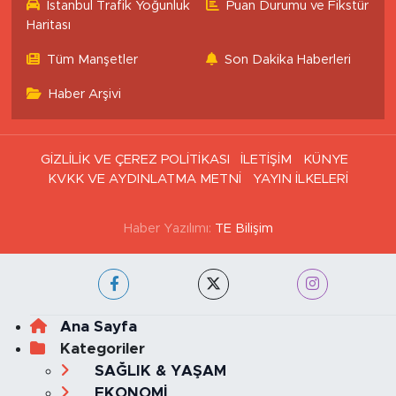
İstanbul Trafik Yoğunluk
Puan Durumu ve Fikstür
Haritası
Tüm Manşetler
Son Dakika Haberleri
Haber Arşivi
GİZLİLİK VE ÇEREZ POLİTİKASI
İLETİŞİM
KÜNYE
KVKK VE AYDINLATMA METNİ
YAYIN İLKELERİ
Haber Yazılımı:
TE Bilişim
Ana Sayfa
Kategoriler
SAĞLIK & YAŞAM
EKONOMİ